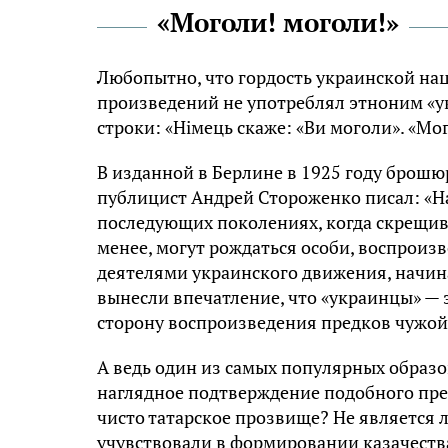
«Моголи! моголи!»
Любопытно, что гордость украинской нац
произведений не употреблял этноним «ук
строки: «Німець скаже: «Ви моголи». «Мо
В изданной в Берлине в 1925 году брошю
публицист Андрей Стороженко писал: «Н
последующих поколениях, когда скрещива
менее, могут рождаться особи, воспроиз
деятелями украинского движения, начиная
вынесли впечатление, что «украинцы» — 
сторону воспроизведения предков чужой
А ведь один из самых популярных образо
наглядное подтверждение подобного пре
чисто татарское прозвище? Не является
учувствовали в формировании казачеств