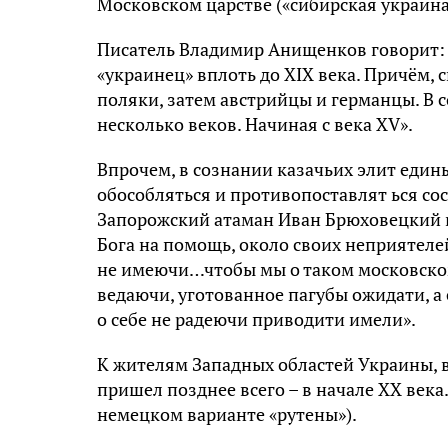
Московском царстве («сибирская украина»
Писатель Владимир Анищенков говорит: «
«украинец» вплоть до XIX века. Причём,
поляки, затем австрийцы и германцы. В 
несколько веков. Начиная с века XV».
Впрочем, в сознании казачьих элит един
обособляться и противопоставлят ься сос
Запорожский атаман Иван Брюховецкий в
Бога на помощь, около своих неприятеле
не имеючи…чтобы мы о таком московско
ведаючи, уготованное пагубы ожидати, а 
о себе не радеючи приводити имели».
К жителям Западных областей Украины, 
пришел позднее всего – в начале XX век
немецком варианте «рутены»).