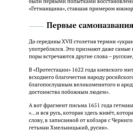
были первыми попытками восстановления
«Гетманщина», ставшая примером южнор
Первые самоназвани
До середины XVII столетия термин «укра
употреблялся. Это признают даже самые 
поры встречаются другие слова – русские
В «Протестации» 1622 года киевского ми
всходнего благочестия народу росийског
благопослушным великоменитого н ароду 
достоинства побожным людем».
А вот фрагмент письма 1651 года гетман
«…и вся русь, которая здесь живёт, котор
слову, в записанной от кобзаря с Черни
гетьман Хмельницький, русин».