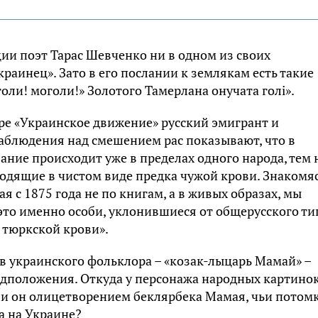
ии поэт Тарас Шевченко ни в одном из своих
раинец». Зато в его послании к землякам есть такие
голи! моголи!» Золотого Тамерлана онучата голі».
ре «Украинское движение» русский эмигрант и
аблюдения над смешением рас показывают, что в
ние происходит уже в пределах одного народа, тем 
водящие в чистом виде предка чужой крови. Знакомяс
 с 1875 года не по книгам, а в живых образах, мы
это именно особи, уклонившиеся от общерусского ти
 тюркской крови».
в украинского фольклора – «козак-лыцарь Мамай» –
дположения. Откуда у персонажа народных картино
 ли он олицетворением беклярбека Мамая, чьи потом
а на Украине?