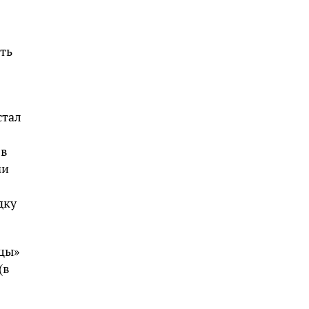
ть
стал
яв
ми
дку
нцы»
(в