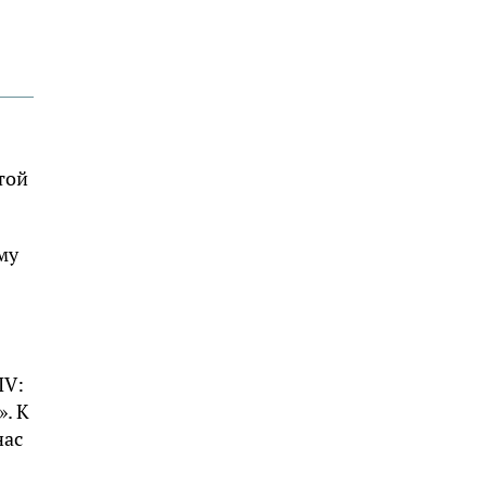
той
му
IV:
». К
нас