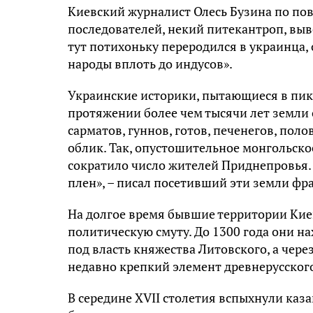
Киевский журналист Олесь Бузина по пово
последователей, некий питекантроп, выв
тут потихоньку переродился в украинца,
народы вплоть до индусов».
Украинские историки, пытающиеся в пику
протяжении более чем тысячи лет земли
сарматов, гуннов, готов, печенегов, пол
облик. Так, опустошительное монгольское
сократило число жителей Приднепровья. 
плен», – писал посетивший эти земли ф
На долгое время бывшие территории Кие
политическую смуту. До 1300 года они нах
под власть княжества Литовского, а чере
недавно крепкий элемент древнерусского
В середине XVII столетия вспыхнули каз