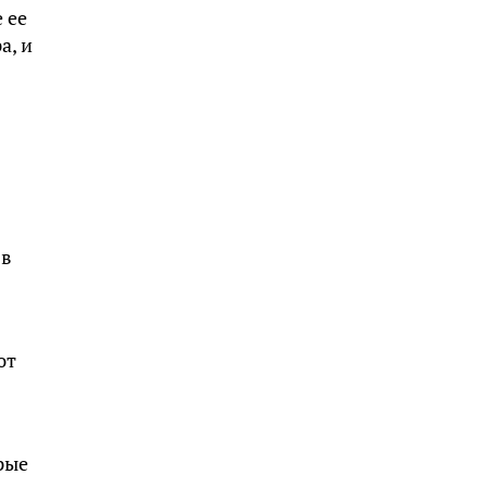
 ее
а, и
 в
ют
рые