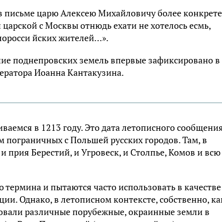
 письме царю Алексею Михайловичу более конкрете
 царской с Москвы отнюдь ехати не хотелось есмь,
лоросси йских жителей…».
ание поднепровских земель впервые зафиксировано в
ператора Иоанна Кантакузина.
ваемся в 1213 году. Это дата летописного сообщения
пограничных с Польшей русских городов. Там, в
 и прия Берестий, и Угровеск, и Столпье, Комов и всю
 термина и пытаются часто использовать в качестве
ии. Однако, в летописном контексте, собственно, ка
новали различные порубежные, окраинные земли в