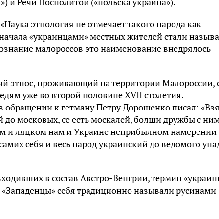
) и Речи Посполитой («польска украйна»).
Наука этнология не отмечает такого народа как
 сначала «украинцами» местных жителей стали называ
сознание малороссов это наименование внедрялось
ый этнос, проживающий на территории Малороссии, 
едям уже во второй половине XVII столетия.
 обращении к гетману Петру Дорошенко писал: «Вз
й до московых, се есть москалей, болши дружбы с ни
м и ляцком нам и Украине неприбылном намерении
самих себя и весь народ украинский до ведомого упа
входивших в состав Австро-Венгрии, термин «украи
а. «Западенцы» себя традиционно называли русинами 