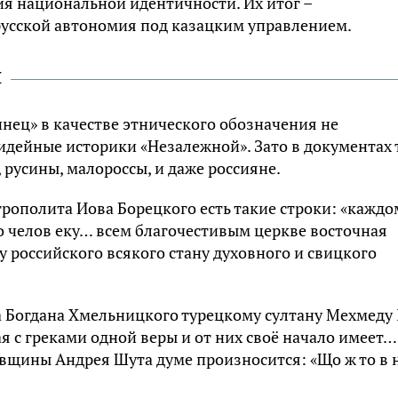
 национальной идентичности. Их итог –
усской автономия под казацким управлением.
я
инец» в качестве этнического обозначения не
идейные историки «Незалежной». Зато в документах 
, русины, малороссы, и даже россияне.
трополита Иова Борецкого есть такие строки: «каждо
о челов еку… всем благочестивым церкве восточная
российского всякого стану духовного и свицкого
а Богдана Хмельницкого турецкому султану Мехмеду 
ая с греками одной веры и от них своё начало имеет…
говщины Андрея Шута думе произносится: «Що ж то в 