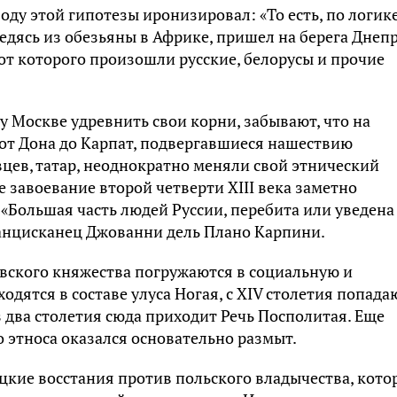
ду этой гипотезы иронизировал: «То есть, по логике
едясь из обезьяны в Африке, пришел на берега Днепр
 от которого произошли русские, белорусы и прочие
 Москве удревнить свои корни, забывают, что на
 от Дона до Карпат, подвергавшиеся нашествию
овцев, татар, неоднократно меняли свой этнический
 завоевание второй четверти XIII века заметно
«Большая часть людей Руссии, перебита или уведена
ранцисканец Джованни дель Плано Карпини.
вского княжества погружаются в социальную и
одятся в составе улуса Ногая, с XIV столетия попада
з два столетия сюда приходит Речь Посполитая. Еще
 этноса оказался основательно размыт.
ацкие восстания против польского владычества, кото