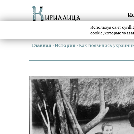
И
Используя сайт cyrill
cookie, которые указ
Главная
›
История
›
Как появились украинц