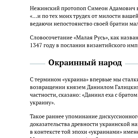
Нежинский протопоп Симеон Адамович в
«…и по тех моих трудех от милости вашей
ведаючи непостоянство своей братии ма
Словосочетание «Малая Русь», как назв
1347 году в послании византийского им
Окраинный народ
С термином «украина» впервые мы сталки
возвращении князем Даниилом Галицким 
частности, сказано: «Даниил еха с братом
украину».
Такое раннее упоминание дискуссионного
доказательства древности украинской нац
в контексте той эпохи «украинами» име