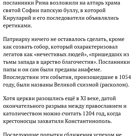
посланники Рима возложили на алтарь храма
святой Софии папскую буллу, в которой
Кируларий и его последователи объявлялись
еретиками.
Патриарху ничего не оставалось сделать, кроме
как созвать собор, который охарактеризовал
легатов как «нечестивых людей», «пришедших из
тьмы запада в царство благочестия». Посланники
папы и он сам были преданы анафеме.
Впоследствии эти события, произошедшие в 1054
году, были названы Великой схизмой (расколом).
Хотя церкви разошлись ещё в XI веке, датой
окончательного разрыва между православием и
католичеством можно считать 1204 год, когда
крестоносцы захватили Константинополь.
Последующие попытки сближения успехом не