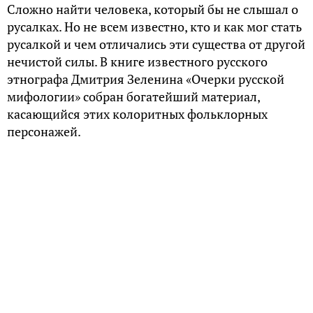
Сложно найти человека, который бы не слышал о
русалках. Но не всем известно, кто и как мог стать
русалкой и чем отличались эти существа от другой
нечистой силы. В книге известного русского
этнографа Дмитрия Зеленина «Очерки русской
мифологии» собран богатейший материал,
касающийся этих колоритных фольклорных
персонажей.
Заложные покойники
На Руси считалось, что русалкой могла стать особа,
умершая не своей смертью. Таких людей называли
«заложными» покойниками, что и означало
умерших насильственной или преждевременной
смертью. Чаще всего это были утопленницы,