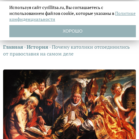
Используя сайт cyrillitsa.ru, Вы соглашаетесь с
использованием файлов
cookie, которые указаны в
Политике
конфиденциальности
ХОРОШО
Главная
›
История
›
Почему католики отсоединились
от православия на самом деле