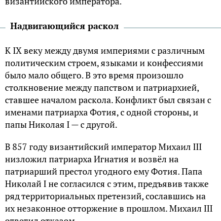
византийского императора.
Надвигающийся раскол
К IX веку между двумя империями с различным
политическим строем, языками и конфессиями
было мало общего. В это время произошло
столкновение между папством и патриархией,
ставшее началом раскола. Конфликт был связан с
именами патриарха Фотия, с одной стороны, и
папы Николая I — с другой.
В 857 году византийский император Михаил III
низложил патриарха Игнатия и возвёл на
патриарший престол угодного ему Фотия. Папа
Николай I не согласился с этим, предъявив также
ряд территориальных претензий, сославшись на
их незаконное отторжение в прошлом. Михаил III
ответил отказом.