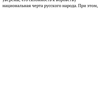
национальная черта русского народа. При этом,
если попытаться отыскать исторические корни
данного явления, то первые подобные факты
приходятся только на время существования
Российской империи. Так откуда же взялся миф о
традиционном русском воровстве?
Не запирали двери
Отчасти дошедшие до современности
древнерусские литературные памятники
относительно воровства и стяжательства никаких
сведений не оставили. Очевидно, что в языческие
времена таких проблем не было, и экономический
урон славянам наносили только вражеские
набеги.