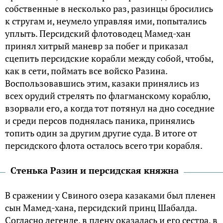
собственные в несколько раз, разинцы бросились
к стругам и, неумело управляя ими, попытались
уплыть. Персидский флотоводец Мамед-хан
принял хитрый маневр за побег и приказал
сцепить персидские корабли между собой, чтобы,
как в сети, поймать все войско Разина.
Воспользовавшись этим, казаки принялись из
всех орудий стрелять по флагманскому кораблю,
взорвали его, а когда тот потянул на дно соседние
и среди персов поднялась паника, принялись
топить один за другим другие суда. В итоге от
персидского флота осталось всего три корабля.
Стенька Разин и персидская княжна
В сражении у Свиного озера казаками был пленен
сын Мамед-хана, персидский принц Шабалда.
Согласно легенде, в плену оказалась и его сестра, в