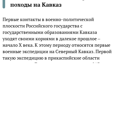
походы на Кавказ
Первые контакты в военно-политической
плоскости Российского государства с
государственными образованиями Кавказа
уходят своими корнями в далекое прошлое ‒
начало X века. К этому периоду относятся первые
военные экспедиции на Северный Кавказ. Первой
такую экспедицию в прикаспийские области
современного Дагестана совершил еще в 913 году
Киевский князь Игорь.
Хазарские походы и Тмуторакань
Экспедиция князя Игоря представляла собой, по
сути, вооруженный набег в кавказские владения