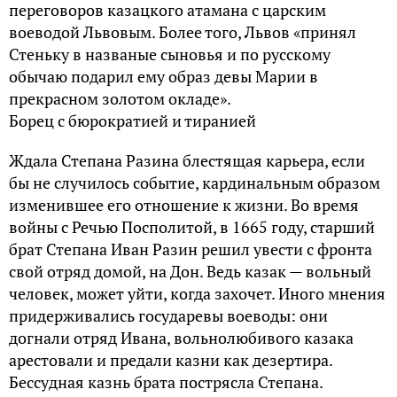
переговоров казацкого атамана с царским
воеводой Львовым. Более того, Львов «принял
Стеньку в названые сыновья и по русскому
обычаю подарил ему образ девы Марии в
прекрасном золотом окладе».
Борец с бюрократией и тиранией
Ждала Степана Разина блестящая карьера, если
бы не случилось событие, кардинальным образом
изменившее его отношение к жизни. Во время
войны с Речью Посполитой, в 1665 году, старший
брат Степана Иван Разин решил увести с фронта
свой отряд домой, на Дон. Ведь казак — вольный
человек, может уйти, когда захочет. Иного мнения
придерживались государевы воеводы: они
догнали отряд Ивана, вольнолюбивого казака
арестовали и предали казни как дезертира.
Бессудная казнь брата пострясла Степана.