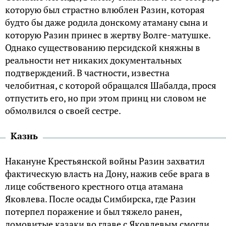
которую был страстно влюблен Разин, которая
будто бы даже родила донскому атаману сына и
которую Разин принес в жертву Волге-матушке.
Однако существованию персидской княжны в
реальности нет никаких документальных
подтверждений. В частности, известна
челобитная, с которой обращался Шабалда, прося
отпустить его, но при этом принц ни словом не
обмолвился о своей сестре.
Казнь
Накануне Крестьянской войны Разин захватил
фактическую власть на Дону, нажив себе врага в
лице собственого крестного отца атамана
Яковлева. После осады Симбирска, где Разин
потерпел поражение и был тяжело ранен,
домовитые казаки во главе с Яковлевым смогли