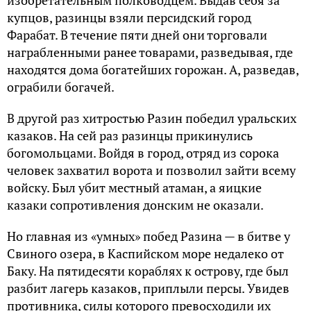
изобретательным полководцем. Выдав себя за
купцов, разинцы взяли персидский город
Фарабат. В течение пяти дней они торговали
награбленными ранее товарами, разведывая, где
находятся дома богатейших горожан. А, разведав,
ограбили богачей.
В другой раз хитростью Разин победил уральских
казаков. На сей раз разинцы прикинулись
богомольцами. Войдя в город, отряд из сорока
человек захватил ворота и позволил зайти всему
войску. Был убит местный атаман, а яицкие
казаки сопротивления донским не оказали.
Но главная из «умных» побед Разина — в битве у
Свиного озера, в Каспийском море недалеко от
Баку. На пятидесяти кораблях к острову, где был
разбит лагерь казаков, приплыли персы. Увидев
противника, силы которого превосходили их