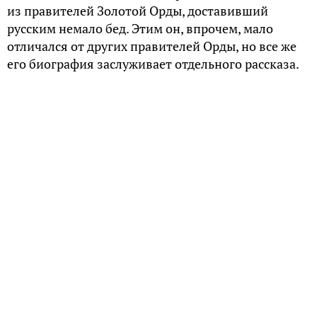
из правителей Золотой Орды, доставивший
русским немало бед. Этим он, впрочем, мало
отличался от других правителей Орды, но все же
его биография заслуживает отдельного рассказа.
Стоит отметить, что биография Тохтамыша как
нельзя более наглядно показывает, что творилось
с Золотой Ордой, да и со всей распадающейся и на
момент становления его власти уже фактически
распавшейся Монгольской империей.
Разделение на улусы
Тохтамыш родился где-то в середине XIV века,
некоторые историки указывают 1350 год, но
начать стоит несколько раньше. С 1224 года, когда