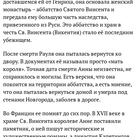
доставшемся ей от Генриха, она основала женский
монастырь – аббатство Святого Винсента и
передала ему большую часть наследства,
привезенного из Руси. Это аббатство и храм в
честь Св. Винсента (Викентия) стало её последним
убежищем.
После смерти Рауля она пыталась вернутся ко
двору. В документах её называли просто «мать
короля». Точная дата смерти Анны неизвестна, не
сохранилось и могилы. Есть версия, что она
покоится на территории аббатства, а есть мнение,
что она пыталась вернуться домой и умерла под
стенами Новгорода, заболев в дороге.
Во Франции ее помнят до сих пор. В XVII веке в
храме Св. Винсента королеве Анне поставили
памятник, о ней пишут исторические и
художественные романы, а династия Капетингов,