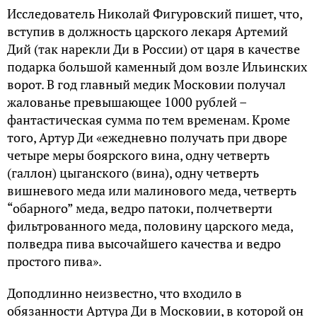
Исследователь Николай Фигуровский пишет, что,
вступив в должность царского лекаря Артемий
Дий (так нарекли Ди в России) от царя в качестве
подарка большой каменный дом возле Ильинских
ворот. В год главный медик Московии получал
жалованье превышающее 1000 рублей –
фантастическая сумма по тем временам. Кроме
того, Артур Ди «ежедневно получать при дворе
четыре меры боярского вина, одну четверть
(галлон) цыганского (вина), одну четверть
вишневого меда или малинового меда, четверть
“обарного” меда, ведро патоки, полчетверти
фильтрованного меда, половину царского меда,
полведра пива высочайшего качества и ведро
простого пива».
Доподлинно неизвестно, что входило в
обязанности Артура Ди в Московии, в которой он