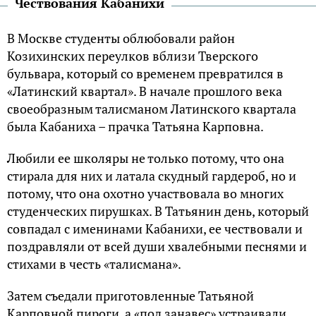
Чествования Кабанихи
В Москве студенты облюбовали район
Козихинских переулков вблизи Тверского
бульвара, который со временем превратился в
«Латинский квартал». В начале прошлого века
своеобразным талисманом Латинского квартала
была Кабаниха – прачка Татьяна Карповна.
Любили ее школяры не только потому, что она
стирала для них и латала скудный гардероб, но и
потому, что она охотно участвовала во многих
студенческих пирушках. В Татьянин день, который
совпадал с именинами Кабанихи, ее чествовали и
поздравляли от всей души хвалебными песнями и
стихами в честь «талисмана».
Затем съедали приготовленные Татьяной
Карповной пироги, а «под занавес» устраивали