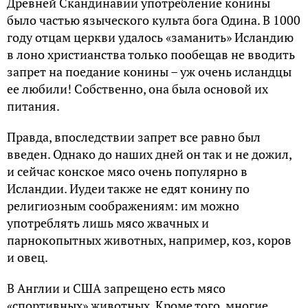
Древней Скандинавии употребление конины
было частью языческого культа бога Одина. В 1000
году отцам церкви удалось «заманить» Исландию
в лоно христианства только пообещав не вводить
запрет на поедание конины – уж очень исландцы
ее любили! Собственно, она была основой их
питания.
Правда, впоследствии запрет все равно был
введен. Однако до наших дней он так и не дожил,
и сейчас конское мясо очень популярно в
Исландии. Иудеи также не едят конину по
религиозным соображениям: им можно
употреблять лишь мясо жвачных и
парнокопытных животных, например, коз, коров
и овец.
В Англии и США запрещено есть мясо
«спортивных» животных. Кроме того, многие