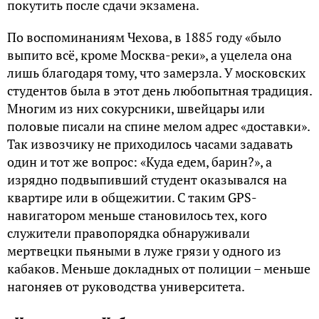
покутить после сдачи экзамена.
По воспоминаниям Чехова, в 1885 году «было
выпито всё, кроме Москва-реки», а уцелела она
лишь благодаря тому, что замерзла. У московских
студентов была в этот день любопытная традиция.
Многим из них сокурсники, швейцары или
половые писали на спине мелом адрес «доставки».
Так извозчику не приходилось часами задавать
один и тот же вопрос: «Куда едем, барин?», а
изрядно подвыпивший студент оказывался на
квартире или в общежитии. С таким GPS-
навигатором меньше становилось тех, кого
служители правопорядка обнаруживали
мертвецки пьяными в луже грязи у одного из
кабаков. Меньше докладных от полиции – меньше
нагоняев от руководства университета.