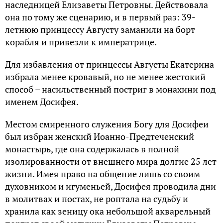
наследницей Елизаветы Петровны. Действовала
она по тому же сценарию, и в первый раз: 39-
летнюю принцессу Августу заманили на борт
корабля и привезли к императрице.
Для избавления от принцессы Августы Екатерина
избрала менее кровавый, но не менее жестокий
способ – насильственный постриг в монахини под
именем Досифея.
Местом смиренного служения Богу для Досифеи
был избран женский Иоанно-Предтеченский
монастырь, где она содержалась в полной
изолированности от внешнего мира долгие 25 лет
жизни. Имея право на общение лишь со своим
духовником и игуменьей, Досифея проводила дни
в молитвах и постах, не роптала на судьбу и
хранила как зеницу ока небольшой акварельный