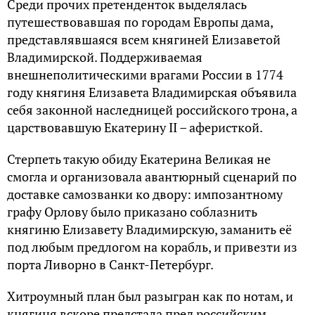
Среди прочих претенденток выделялась
путешествовавшая по городам Европы дама,
представлявшаяся всем княгиней Елизаветой
Владимирской. Поддерживаемая
внешнеполитическими врагами России в 1774
году княгиня Елизавета Владимирская объявила
себя законной наследницей российского трона, а
царствовавшую Екатерину II – аферисткой.
Стерпеть такую обиду Екатерина Великая не
смогла и организовала авантюрный сценарий по
доставке самозванки ко двору: импозантному
графу Орлову было приказано соблазнить
княгиню Елизавету Владимирскую, заманить её
под любым предлогом на корабль, и привезти из
порта Ливорно в Санкт-Петербург.
Хитроумный план был разыгран как по нотам, и
княгиня вскоре предстала пред российским