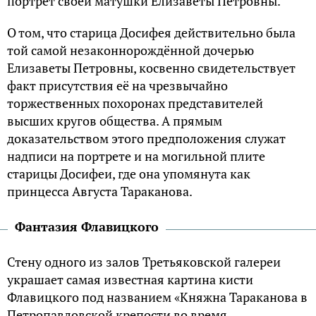
портрет своей матушки Елизаветы Петровны.
О том, что старица Досифея действительно была
той самой незаконнорождённой дочерью
Елизаветы Петровны, косвенно свидетельствует
факт присутствия её на чрезвычайно
торжественных похоронах представителей
высших кругов общества. А прямым
доказательством этого предположения служат
надписи на портрете и на могильной плите
старицы Досифеи, где она упомянута как
принцесса Августа Тараканова.
Фантазия Флавицкого
Стену одного из залов Третьяковской галереи
украшает самая известная картина кисти
Флавицкого под названием «Княжна Тараканова в
Петропавловской крепости во время