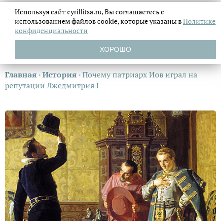
Используя сайт cyrillitsa.ru, Вы соглашаетесь с
использованием файлов
cookie, которые указаны в
Политике
конфиденциальности
ХОРОШО
Главная
›
История
›
Почему патриарх Иов играл на
репутации Лжедмитрия I