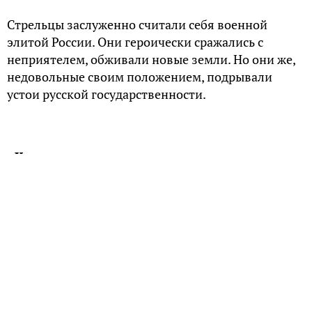
Стрельцы заслуженно считали себя военной
элитой России. Они героически сражались с
неприятелем, обживали новые земли. Но они же,
недовольные своим положением, подрывали
устои русской государственности.
Как все начиналось
В 1546 году новгородские пищальники пришли к
Ивану Грозному с челобитной, однако их жалобы
царем выслушаны не были. Обиженные просители
устроили бунт, который вылился в массовые
столкновения с дворянами, что привело к
жертвам — были убитые и раненые. Дальше –
больше: ехавшего в Коломну царя бунтари не