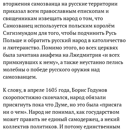
вторжения самозванца на русские территории
приказал всем православным епископам и
священникам извещать народ о том, что
Самозванец используется польским королём
Сигизмундом для того, чтобы подчинить Русь
Польше и обратить русский народ в католичество
и лютеранство. Помимо этого, во всех церквях
была зачитана анафема на Лжедмитрия «и всех
примкнувших к нему», а также неустанно пелись
молебны о победе русского оружия над
самозванцем.
К слову, в апреле 1605 года, Борис Годунов
скоропостижно скончался, народ обязали
присягнуть пока что Думе, но это была «присяга
ни о чем». Народ не понимал, как государством
может править не единый самодержец, а некий
коллектив политиков. И потому единственным