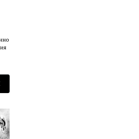
енно
сия
Н