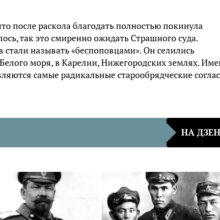
что после раскола благодать полностью покинула
лось, так это смиренно ожидать Страшного суда.
 стали называть «беспоповцами». Он селились
Белого моря, в Карелии, Нижегородских землях. Им
вляются самые радикальные старообрядческие согла
НА ДЗЕ