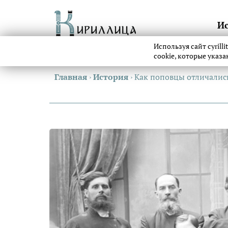
И
Используя сайт cyrill
cookie, которые указ
Главная
›
История
›
Как поповцы отличалис