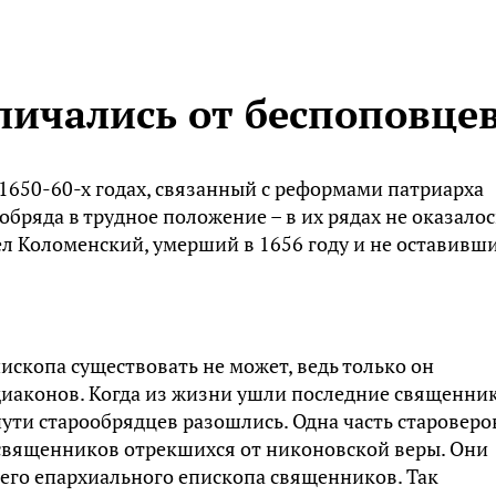
личались от беспоповце
 1650-60-х годах, связанный с реформами патриарха
бряда в трудное положение – в их рядах не оказалос
ел Коломенский, умерший в 1656 году и не оставивш
ископа существовать не может, ведь только он
иаконов. Когда из жизни ушли последние священни
ути старообрядцев разошлись. Одна часть староверо
священников отрекшихся от никоновской веры. Они
его епархиального епископа священников. Так