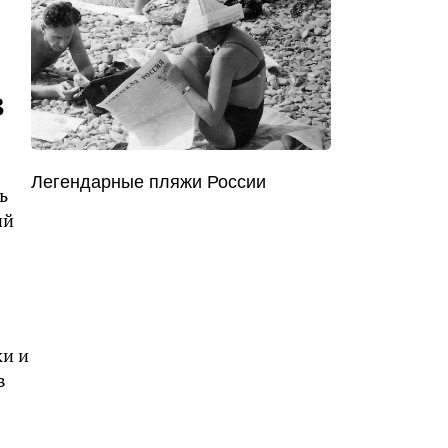
в
Легендарные пляжи России
ь
ий
ки и
в