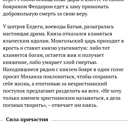
боярином Феодором едет к хану принимать
добровольную смерть за свою веру.
У шатров Елдеги, воеводы Батыя, разыгралась
настоящая драма. Князь отказался кланяться
языческим идолам. Монгольский царь приходит в
ярость и ставит князю ультиматум: либо тот
кланяется богам, остается жив и получает
княжение, либо умирает злой смертью.
Находившиеся рядом с князем бояре в один голос
просят Михаила поклониться, чтобы сохранить
себе жизнь, а епитимью за нехристианский
поступок предлагают разделить на всех. «Не хочу
только именем христианским называться, а дела
поганых творить», – отвечает им князь.
Сила причастия