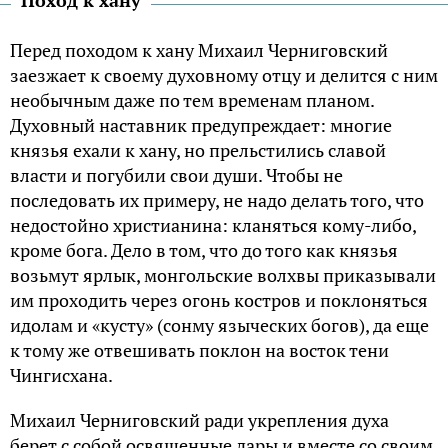
Перед походом к хану Михаил Черниговский
заезжает к своему духовному отцу и делится с ним
необычным даже по тем временам планом.
Духовный наставник предупреждает: многие
князья ехали к хану, но прельстились славой
власти и погубили свои души. Чтобы не
последовать их примеру, не надо делать того, что
недостойно христианина: кланяться кому-либо,
кроме бога. Дело в том, что до того как князья
возьмут ярлык, монгольские волхвы приказывали
им проходить через огонь костров и поклоняться
идолам и «кусту» (сонму языческих богов), да еще
к тому же отвешивать поклон на восток тени
Чингисхана.
Михаил Черниговский ради укрепления духа
берет с собой освященные дары и вместе со своим