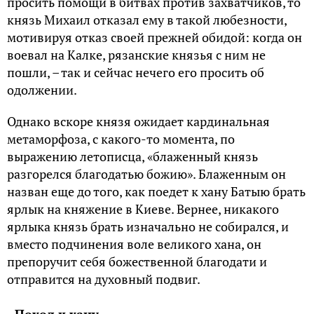
просить помощи в битвах против захватчиков, то
князь Михаил отказал ему в такой любезности,
мотивируя отказ своей прежней обидой: когда он
воевал на Калке, рязанские князья с ним не
пошли, – так и сейчас нечего его просить об
одолжении.
Однако вскоре князя ожидает кардинальная
метаморфоза, с какого-то момента, по
выражению летописца, «блаженный князь
разгорелся благодатью божию». Блаженным он
назван еще до того, как поедет к хану Батыю брать
ярлык на княжение в Киеве. Вернее, никакого
ярлыка князь брать изначально не собирался, и
вместо подчинения воле великого хана, он
препоручит себя божественной благодати и
отправится на духовный подвиг.
Поход к хану