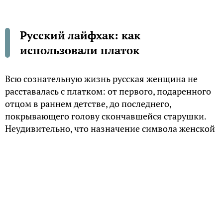
Русский лайфхак: как
использовали платок
Всю сознательную жизнь русская женщина не
расставалась с платком: от первого, подаренного
отцом в раннем детстве, до последнего,
покрывающего голову скончавшейся старушки.
Неудивительно, что назначение символа женской
мудрости, красоты и благочестия часто выходило
за рамки обязательного элемента костюма.
Сноп-именинник
Во многих губерниях бытовала традиция в