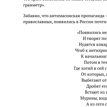
гранметр».
Забавно, что антимасонская пропаганда 
православных, появились в России почт
«Появились не
И творят по
Нудятся кова
Чтоб к антихри
К начальник
Потом в те
Где хотяй в сей 
От которых, 
Выбегают от
Дробят ег
Встают из 
Мурины, видя
А из сего 