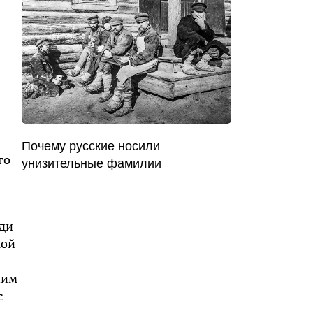
Почему русские носили
го
унизительные фамилии
еди
кой
ним
с