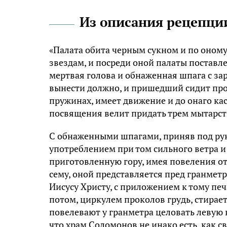
Из описания рецепции
«Палата обита черным сукном и по оному 
звездам, и посреди оной палаты поставле
мертвая голова и обнаженная шпага с за
вынести должно, и пришедший сидит прот
пружинах, имеет движение и до онаго ка
посвящения велит придать трем мытарст
С обнаженными шпагами, приняв под руки
употреблением при том сильного ветра и 
приготовленную гору, имея повеления от 
сему, оной представляется пред гранметр
Иисусу Христу, с приложением к тому печ
потом, циркулем проколов грудь, стирает
повелевают у гранметра целовать левую н
что храм Соломонов не инако есть, как с