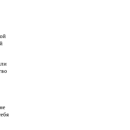
кой
й
ыли
тво
не
себя