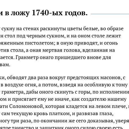
 в ложу 1740-ых годов.
сукну на стенах раскинуты цветы белые, во образе
н стол под черным сукном, и на оном столе лежит
ряженным пистолетом; в оную приводят, и огонь
ив стола, а оная мертвая голова, вделанная на
сается. Гранметр онаго пришедшего внове для
вам.
, обводят два раза вокруг предстоящих масонов, с
в воздухе огня, а потом, взведя на особливую к тому
граметра, дабы оного скинуть с горы, по исполнени
ом и присягает ему не иначе, как создателю нашему
ати Соломоновой, которая кладется на левом плече, 
 сам текущую кровь платком, и развязав глаза,
огу три раза, по окончании же сего доказывая, увер
вятое таинство и защитник оного силою своею есть