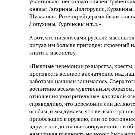
участвовало несколько князей Трубецких
князья Гагарины, Долгорукие, Куракины,
Шуваловы; Розенкрейцерами были князья
Лопухины, Тургеневы и т.д.»
А вот, что писали сами русские масоны з
ритуал им больше пригоден: скромный ил
знати к масонству.
«Пышные церемонии рыцарства, кресты, 
произвесть великое впечатление над на
работами нашими занималось. Сверх того,
воспитано весьма чувственным образом, 
отношения умозрительные, как такой язык
справедливо, что церемонии сии делаютс
особам, и мы думаем, что весьма странн
приобыкших к оружию, или по состоянию 
вдруг с ног до головы вооруженного и 
нами такая пышность не может быть неп