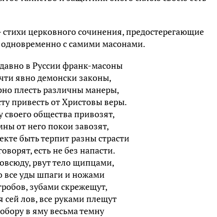
– стихи церковного сочинения, предостерегающие
и одновременно с самими масонами.
давно в Руссии франк-масоны
чти явно демонски законы,
рно плесть различны манеры,
сту привесть от Христовы веры.
у своего общества привозят,
мны от него покои завозят,
секте быть терпит разны страсти
говорят, есть не без напасти.
овсюду, рвут тело щипцами,
о все уды шпаги и ножами
гробов, зубами скрежещут,
 сей лов, все руками плещут
собору в яму весьма темну