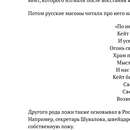
Потом русские масоны читали про него н
«По н
Кейт
И ус
Огонь с
Храм п
Мысл
И нас
Кейт б
Св
Св
Возве
Другого рода ложи также основывал в Ро
Например, секретарь Шувалова, швейцарс
собственную ложу.