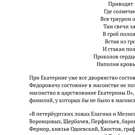
Приводят 
Где солнечн
Вся трауром 
Там свечи з
В гроб поло
Встая из гр
И стакан по
Проколов сердце
Наполня кровь
При Екатерине уже все дворянство состоя
Федоровичу состояние в масонстве не по
масонство в царствование Екатерины II»,
фамилий, у которых бы не было в масонс
«В петербургских ложах Елагина и Мелис
Воронцовых, Щербачев, Перфильев, баро
Фермор, князья Одоевский, Хвостов, граф