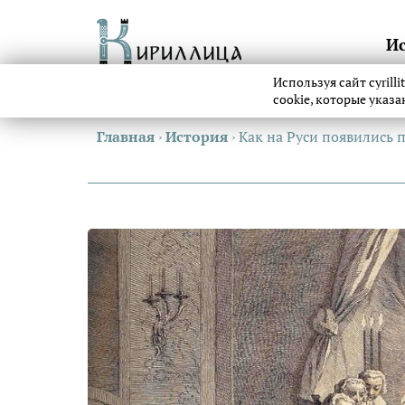
И
Используя сайт cyrill
cookie, которые указ
Главная
›
История
›
Как на Руси появились 