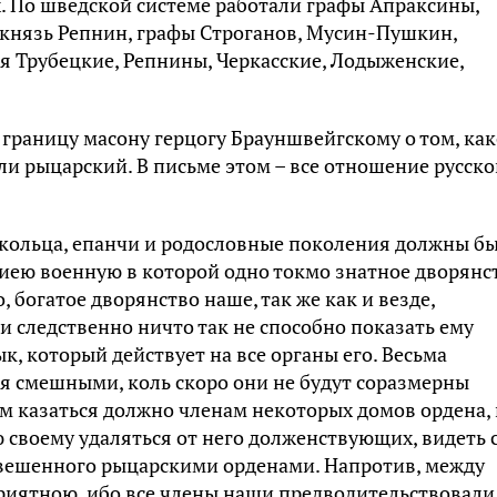
. По шведской системе работали графы Апраксины,
 князь Репнин, графы Строганов, Мусин-Пушкин,
 Трубецкие, Репнины, Черкасские, Лодыженские,
а границу масону герцогу Брауншвейгскому о том, ка
и рыцарский. В письме этом – все отношение русско
кольца, епанчи и родословные поколения должны б
циею военную в которой одно токмо знатное дворянс
 богатое дворянство наше, так же как и везде,
и следственно ничто так не способно показать ему
, который действует на все органы его. Весьма
я смешными, коль скоро они не будут соразмерны
ым казаться должно членам некоторых домов ордена, 
своему удаляться от него долженствующих, видеть 
обвешенного рыцарскими орденами. Напротив, между
риятною, ибо все члены наши предводительствовали