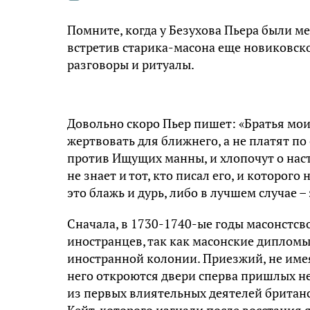
Помните, когда у Безухова Пьера были ме
встретив старика-масона еще новиковск
разговоры и ритуалы.
Довольно скоро Пьер пишет: «Братья мои
жертвовать для ближнего, а не платят п
против Ищущих манны, и хлопочут о нас
не знает и тот, кто писал его, и которог
это блажь и дурь, либо в лучшем случае –
Сначала, в 1730-1740-ые годы масонстсво
иностранцев, так как масонские дипломы
иностранной колонии. Приезжий, не имея
него откроются двери сперва пришлых не
из первых влиятельных деятелей британ
Кейт, которого изгнали после восстания 