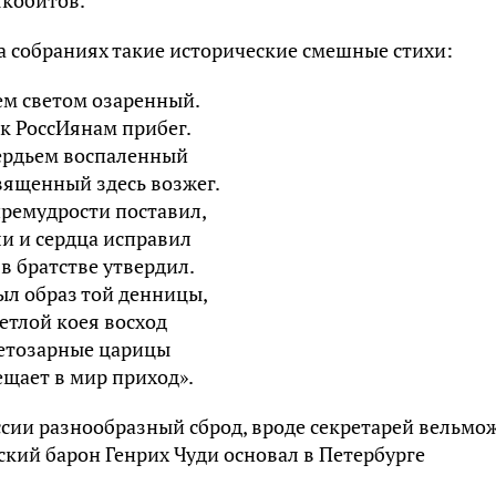
а собраниях такие исторические смешные стихи:
ем светом озаренный.
 к РоссИянам прибег.
ердьем воспаленный
вященный здесь возжег.
ремудрости поставил,
и и сердца исправил
 в братстве утвердил.
ыл образ той денницы,
етлой коея восход
етозарные царицы
щает в мир приход».
ссии разнообразный сброд, вроде секретарей вельмож
кий барон Генрих Чуди основал в Петербурге