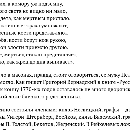
их, в комору уж подземну,
ого света не видно ни мало,
одета, как мертвым пристало.
ажженные страха умножают,
женные кости представляют.
оба, кости берут нож рукою,
лон злости приемлю другою.
, мертвец стакан представляет,
ю, как жрец до дна выпивает».
ло в масонах, правда, стоит оговориться, ее мужу Пе
могло. Как пишет Григорий Вернадский в книге «Рус
 к концу 1770-ых годов оставалось не много дворянс
кой ложе близкого родственника.
сино состояли членами: князь Несвицкий, графы — д
ны Унгерн-Штернберг, Воейков, князь Вяземский, гр
ы П. Толстой, Бекетов, Жединский. В Рейхелевых ло