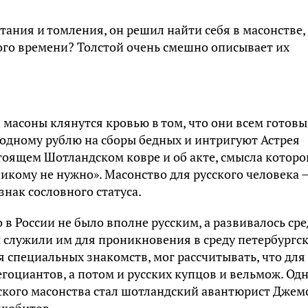
тания и томления, он решил найти себя в масонстве,
ого времени? Толстой очень смешно описывает их
 масоны клянутся кровью в том, что они всем готовы
о одному рублю на сборы бедных и интригуют Астрея
тоящем Шотландском ковре и об акте, смысла которо
о никому не нужно». Масонство для русского человека –
 знак сословного статуса.
 в России не было вполне русским, а развивалось ср
 служили им для проникновения в среду петербургс
 специальных знакомств, мог рассчитывать, что для
гоциантов, а потом и русских купцов и вельмож. Од
ского масонства стал шотландский авантюрист Джем
якобитов.