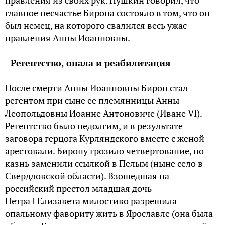
главное несчастье Бирона состояло в том, что он
был немец, на которого свалился весь ужас
правления Анны Иоанновны.
Регентство, опала и реабилитация
После смерти Анны Иоанновны Бирон стал
регентом при сыне ее племянницы Анны
Леопольдовны Иоанне Антоновиче (Иване VI).
Регентство было недолгим, и в результате
заговора герцога Курляндского вместе с женой
арестовали. Бирону грозило четвертование, но
казнь заменили ссылкой в Пелым (ныне село в
Свердловской области). Взошедшая на
российский престол младшая дочь
Петра I Елизавета милостиво разрешила
опальному фавориту жить в Ярославле (она была