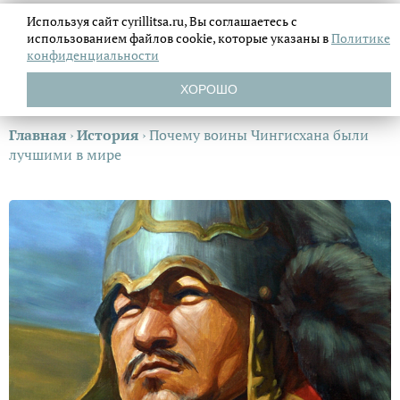
Используя сайт cyrillitsa.ru, Вы соглашаетесь с
использованием файлов
cookie, которые указаны в
Политике
конфиденциальности
ХОРОШО
Главная
›
История
›
Почему воины Чингисхана были
лучшими в мире