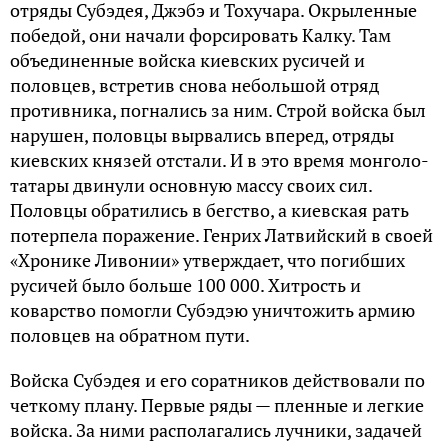
отряды Субэдея, Джэбэ и Тохучара. Окрыленные
победой, они начали форсировать Калку. Там
объединенные войска киевских русичей и
половцев, встретив снова небольшой отряд
противника, погнались за ним. Строй войска был
нарушен, половцы вырвались вперед, отряды
киевских князей отстали. И в это время монголо-
татары двинули основную массу своих сил.
Половцы обратились в бегство, а киевская рать
потерпела поражение. Генрих Латвийский в своей
«Хронике Ливонии» утверждает, что погибших
русичей было больше 100 000. Хитрость и
коварство помогли Субэдэю уничтожить армию
половцев на обратном пути.
Войска Субэдея и его соратников действовали по
четкому плану. Первые ряды — пленные и легкие
войска. За ними располагались лучники, задачей