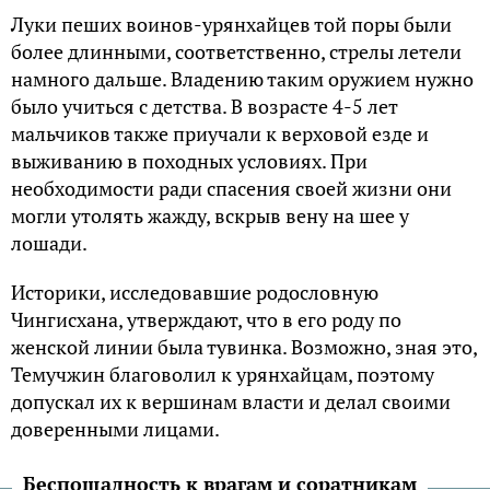
Луки пеших воинов-урянхайцев той поры были
более длинными, соответственно, стрелы летели
намного дальше. Владению таким оружием нужно
было учиться с детства. В возрасте 4-5 лет
мальчиков также приучали к верховой езде и
выживанию в походных условиях. При
необходимости ради спасения своей жизни они
могли утолять жажду, вскрыв вену на шее у
лошади.
Историки, исследовавшие родословную
Чингисхана, утверждают, что в его роду по
женской линии была тувинка. Возможно, зная это,
Темучжин благоволил к урянхайцам, поэтому
допускал их к вершинам власти и делал своими
доверенными лицами.
Беспощадность к врагам и соратникам