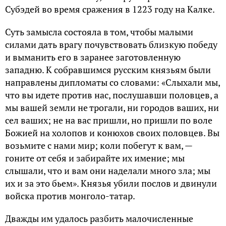
Субэдей во время сражения в 1223 году на Калке.
Суть замысла состояла в том, чтобы малыми
силами дать врагу почувствовать близкую победу
и выманить его в заранее заготовленную
западню. К собравшимся русским князьям были
направлены дипломаты со словами: «Слыхали мы,
что вы идете против нас, послушавши половцев, а
мы вашей земли не трогали, ни городов ваших, ни
сел ваших; не на вас пришли, но пришли по воле
Божией на холопов и конюхов своих половцев. Вы
возьмите с нами мир; коли побегут к вам, —
гоните от себя и забирайте их имение; мы
слышали, что и вам они наделали много зла; мы
их и за это бьем». Князья убили послов и двинули
войска против монголо-татар.
Дважды им удалось разбить малочисленные