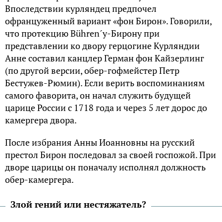
Впоследствии курляндец предпочел
офранцуженный вариант «фон Бирон». Говорили,
что протекцию Bühren´у-Бирону при
представлении ко двору герцогине Курляндии
Анне составил канцлер Герман фон Кайзерлинг
(по другой версии, обер-гофмейстер Петр
Бестужев-Рюмин). Если верить воспоминаниям
самого фаворита, он начал служить будущей
царице России с 1718 года и через 5 лет дорос до
камергера двора.
После избрания Анны Иоанновны на русский
престол Бирон последовал за своей госпожой. При
дворе царицы он поначалу исполнял должность
обер-камергера.
Злой гений или нестяжатель?