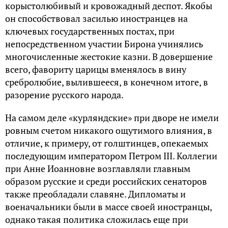
корыстолюбивый и кровожадный деспот. Якобы
он способствовал засилью иностранцев на
ключевых государственных постах, при
непосредственном участии Бирона учинялись
многочисленные жестокие казни. В довершение
всего, фавориту царицы вменялось в вину
сребролюбие, вылившееся, в конечном итоге, в
разорение русского народа.
На самом деле «курляндские» при дворе не имели
ровным счетом никакого ощутимого влияния, в
отличие, к примеру, от голштинцев, опекаемых
последующим императором Петром III. Коллегии
при Анне Иоанновне возглавляли главным
образом русские и среди российских сенаторов
также преобладали славяне. Дипломаты и
военачальники были в массе своей иностранцы,
однако такая политика сложилась еще при