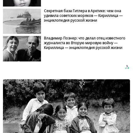
Секретная база Гитлера в Арктике: чем она
удивила советских моряков — Кириллица —
энциклопедия русской жизни
Владимир Познер: что делал отец известного
журналиста во Вторую мировую войну —
Кириллица — энциклопедия русской жизни