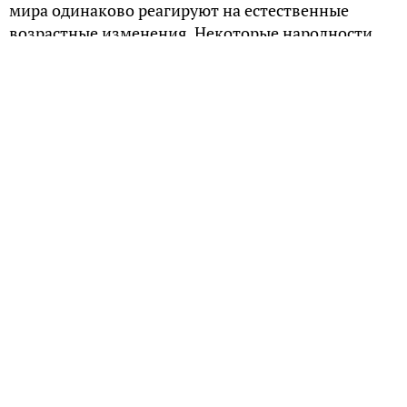
мира одинаково реагируют на естественные
возрастные изменения. Некоторые народности
стареют немного медленнее, чем все остальные.
Кому повезло больше всех
Самыми настоящими счастливчиками оказались
латиноамериканцы и небольшая группа цыган,
живущих в Боливии. Последних еще называют
циманами. Прежде, чем сделать такой вывод,
были проведены серьезные исследования. Ими
руководил ведущий американский генетик,
профессор Стив Хорват. В ходе исследования был
проверен генетический материал более 6-ти
тысяч человек разных рас.
Среди испытуемых были европейцы, азиаты,