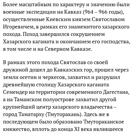
Более масштабным по характеру и значению были
военные экспедиции на Кавказ (964 ‒ 966 годы),
осуществленные Киевским князем Святославом
Игоревичем, в рамках его знаменитого хазарского
похода. Поход завершился сокрушением
Хазарского каганата и окончанием его господства,
в том числе и на Северном Кавказе.
В рамках этого похода Святослав со своей
дружиной дошел до Кавказских гор, прошел через
земли осетин и черкесов, захватил и разрушил
древнейшую столицу Хазарского каганата
Семендер на территории современного Дагестана,
а на Таманском полуострове захватил другой
крупнейший центр хазарского владычества ‒
город Таматарху (Тмуторакань). Здесь же в
последующем было образовано Тмутораканское
княжество, вплоть до конца XI века являвшееся