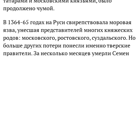
татарами и московскими князьями, было
продолжено чумой.
В 1364-65 годах на Руси свирепствовала моровая
язва, унесшая представителей многих княжеских
родов: московского, ростовского, суздальского. Но
больше других потери понесли именно тверские
правители. За несколько месяцев умерли Семен
Константинович, Всеволод, Андрей и Владимир
Александровичи.
Другая волна чумы по Тверскому княжеству
прокатилась через полвека. За один 1425 год здесь
сменилось три поколения правителей:
поочерёдно умерли князья Иван Михайлович,
Александр Иванович и Юрий Александрович, дед,
отец и сын соответственно.