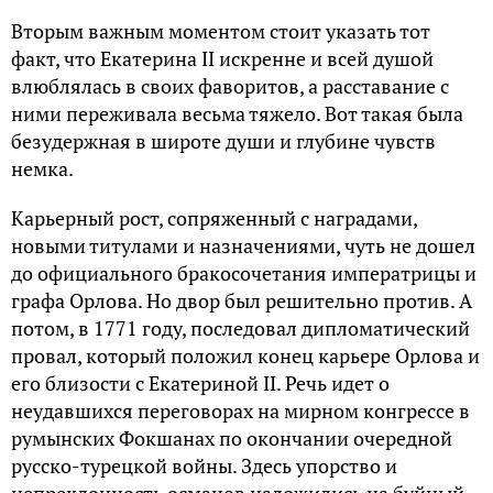
Вторым важным моментом стоит указать тот
факт, что Екатерина II искренне и всей душой
влюблялась в своих фаворитов, а расставание с
ними переживала весьма тяжело. Вот такая была
безудержная в широте души и глубине чувств
немка.
Карьерный рост, сопряженный с наградами,
новыми титулами и назначениями, чуть не дошел
до официального бракосочетания императрицы и
графа Орлова. Но двор был решительно против. А
потом, в 1771 году, последовал дипломатический
провал, который положил конец карьере Орлова и
его близости с Екатериной II. Речь идет о
неудавшихся переговорах на мирном конгрессе в
румынских Фокшанах по окончании очередной
русско-турецкой войны. Здесь упорство и
непреклонность османов наложились на буйный