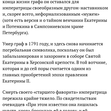
конца жизни графа он оставался для
императрицы своеобразным другом-наставником
и, скорее всего, неформализованным «мужем»
(хотя есть версия и о тайном венчании Екатерины
и Потемкина в Сампсониевском храме
Петербурга).
Умер граф в 1791 году, и здесь снова начинается
погребальная символика, поскольку он был
забальзамирован и захоронен в соборе Святой
Екатерины в Херсонской крепости. В той вотчине,
которая и до сей поры считается одним из
главных приобретений эпохи правления
Екатерины II.
Смерть своего «старшего фаворита» императрица
пережила крайне тяжело. По свидетельствам
очевидцев «При этом известии она лишилась
чувств, кровь бросилась ей в голову, и ей