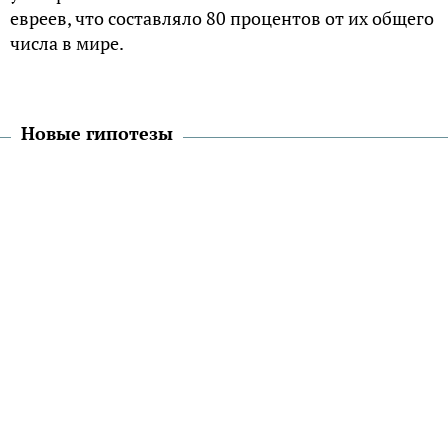
евреев, что составляло 80 процентов от их общего
числа в мире.
Новые гипотезы
До последнего времени главной версией того, как
евреи оказались в Восточной Европе была
Рейнская гипотеза, согласно которой
восточноевропейские евреи произошли от
потомков израильско-ханаанейских племен,
мигрировавших со Святой земли под влиянием
исламской экспансии в VII веке на территории
среднего течения Рейна. До этого здесь уже были
небольшие общины, переселившиеся на эти
земли в позднеримкую эпоху.
Далее, уже в начале XV века большая группа