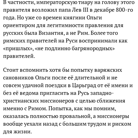
В частности, императорскую тиару на голову этого
правителя возложил папа Лев III в декабре 800-го
года. Но уже со времен княгини Ольги
ориентиром для легитимности правления для
русских была Византия, а не Рим. Более того
римских правителей на Руси воспринимали как
«пришлых», «не подлинно багрянородных»
правителей.
Стоит вспомнить хотя бы попытку варяжских
сановников Ольги после её длительной и не
совсем удачной поездки в Царьград от её имени и
без её ведома пригласить на Русь западно-
христианских миссионеров с целью сближения
именно с Римом. Попытка, как мы помним,
оказалась полностью провальной, а миссионеры
вообще уехали назад с большим трудом и риском
для жизни.