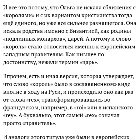
И все это потому, что Ольга не искала сближения с
«королями» и с их вариантом христианства тогда
ещё единого, но уже все сильнее разнящегося. Она
искала родства именно с Византией, как родины
«подлинных монархов», царей. А потому и слово
«король» стало относиться именно к европейским
западным правителям. Как низшее по
достоинству, нежели термин «царь».
Впрочем, есть и иная версия, которая утверждает,
что слово «король» было в «ославяненном» виде
вполне в ходу на Руси, и происходило оно как раз
от слова «rex», трансформировавшись во
французском, например, в «roi» или в испанского
«rey». А буквально, этот самый «rex» означал
просто «правитель».
И аналоги этого титула уже были в европейских