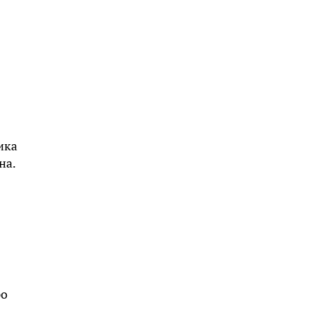
ика
на.
ро