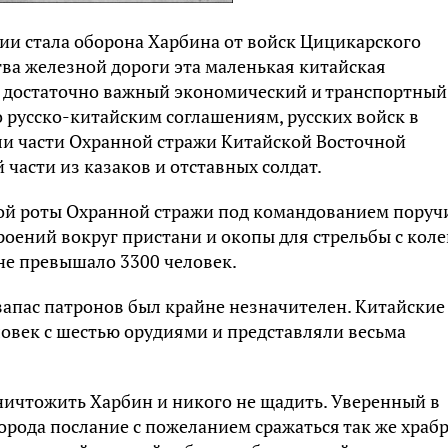
и стала оборона Харбина от войск Цицикарского
тва железной дороги эта маленькая китайская
в достаточно важный экономический и транспортный
о русско-китайским соглашениям, русских войск в
ли части Охранной стражи Китайской Восточной
части из казаков и отставных солдат.
-ой роты Охранной стражи под командованием поруч
оений вокруг пристани и окопы для стрельбы с коле
е превышало 3300 человек.
запас патронов был крайне незначителен. Китайские
ловек с шестью орудиями и представляли весьма
ничтожить Харбин и никого не щадить. Уверенный в
орода послание с пожеланием сражаться так же храб