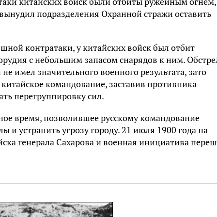
атаки китайских войск были отбиты ружейным огнем,
 вынудил подразделения Охранной стражи оставить
ешной контратаки, у китайских войск был отбит
 орудия с небольшим запасом снарядов к ним. Обстре
не имел значительного военного результата, зато
китайское командование, заставив противника
ать перегруппировку сил.
ное время, позволившее русскому командование
 и устранить угрозу городу. 21 июля 1900 года на
йска генерала Сахарова и военная инициатива пере