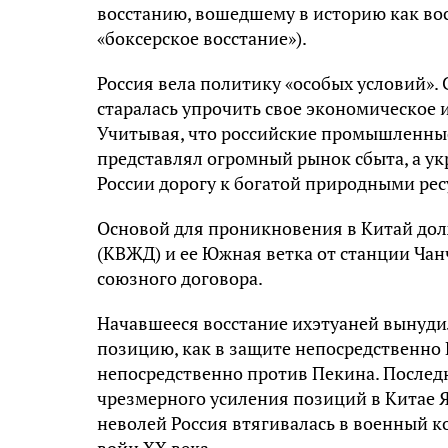
восстанию, вошедшему в историю как вос
«боксерское восстание»).
Россия вела политику «особых условий». 
старалась упрочить свое экономическое 
Учитывая, что российские промышленные
представлял огромный рынок сбыта, а у
России дорогу к богатой природными рес
Основой для проникновения в Китай дол
(КВЖД) и ее Южная ветка от станции Ча
союзного договора.
Начавшееся восстание ихэтуаней вынудил
позицию, как в защите непосредственно 
непосредственно против Пекина. Послед
чрезмерного усиления позиций в Китае 
неволей Россия втягивалась в военный к
войн XX века.