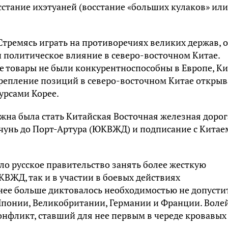
стание ихэтуаней (восстание «больших кулаков» или
Стремясь играть на противоречиях великих держав, 
и политическое влияние в северо-восточном Китае.
 товары не были конкурентноспособны в Европе, К
крепление позиций в северо-восточном Китае откры
урсами Корее.
жна была стать Китайская Восточная железная дорог
нчунь до Порт-Артура (ЮКВЖД) и подписание с Китае
о русское правительство занять более жесткую
КВЖД, так и в участии в боевых действиях
нее больше диктовалось необходимостью не допусти
Японии, Великобритании, Германии и Франции. Воле
онфликт, ставший для нее первым в череде кровавых