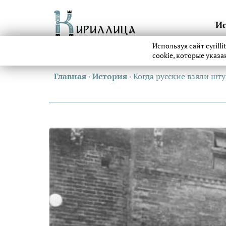
И
Используя сайт cyrill
cookie, которые указ
Главная
›
История
›
Когда русские взяли ш