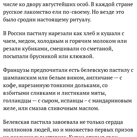
числе ко двору августейших особ. В каждой стране
русское лакомство ели по-своему. Но везде это
было сродни настоящему ритуалу.
В России пастилу нарезали как хлеб и кушали с
чаем, медом, холодным и горячим молоком или
резали кубиками, смешивали со сметаной,
посыпали брусникой или клюквой.
Французы предпочитали есть белевскую пастилу с
шампанским или белым вином, англичане — с
кофе, нарезанную тонкими дольками, со
взбитыми сливками и листиками мяты,
голландцы — с сыром, испанцы – с мандариновым
желе, или смазав сливочным маслом.
Белевская пастила завоевала не только сердца
миллионов людей, но и множество первых призов
на различных выставках. Купец открыл свои