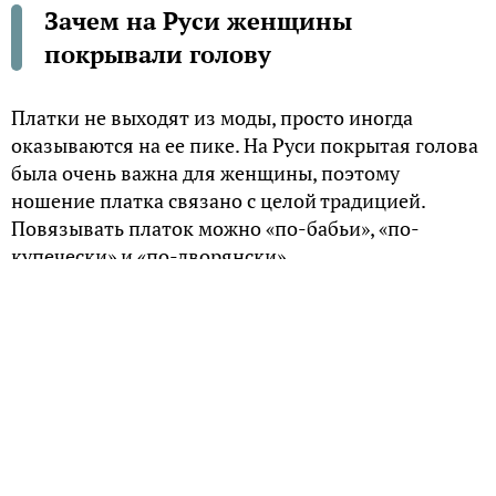
Зачем на Руси женщины
покрывали голову
Платки не выходят из моды, просто иногда
оказываются на ее пике. На Руси покрытая голова
была очень важна для женщины, поэтому
ношение платка связано с целой традицией.
Повязывать платок можно «по-бабьи», «по-
купечески» и «по-дворянски».
Павлопосадский платок
Кажется, еще со времен царя Гороха девушки
носят павлопосадские платки. Они выглядят
настолько исконно-русскими и самобытными, что
их происхождение не вызывает сомнений! На