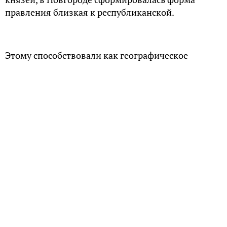
правления близкая к республиканской.
Этому способствовали как географическое
положение, так и сложившаяся
внутриполитическая культура, однако именно
они в конце концов и привели вольный город к
падению.
Новгород находился на периферии Киевской Руси,
поэтому в X-XI веках не сильно интересовал
князей. Так, согласно летописи, когда Святослав
стал делить русскую землю между своими
сыновьями, к нему пришли новгородцы. «Да
пойдет ли кто к вам?», — пренебрежительно
ответил он. Однако жителям северо-запада,
окружённого враждебными инородцами, князь и