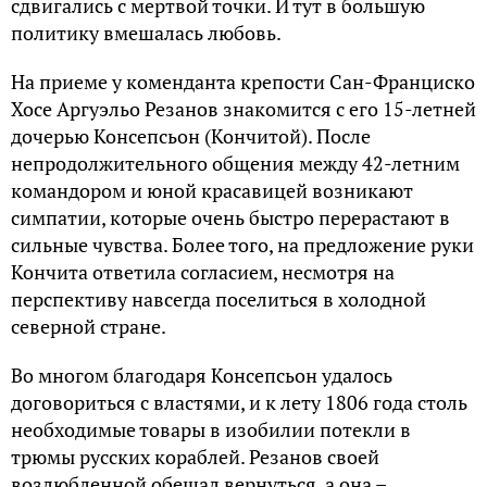
сдвигались с мертвой точки. И тут в большую
политику вмешалась любовь.
На приеме у коменданта крепости Сан-Франциско
Хосе Аргуэльо Резанов знакомится с его 15-летней
дочерью Консепсьон (Кончитой). После
непродолжительного общения между 42-летним
командором и юной красавицей возникают
симпатии, которые очень быстро перерастают в
сильные чувства. Более того, на предложение руки
Кончита ответила согласием, несмотря на
перспективу навсегда поселиться в холодной
северной стране.
Во многом благодаря Консепсьон удалось
договориться с властями, и к лету 1806 года столь
необходимые товары в изобилии потекли в
трюмы русских кораблей. Резанов своей
возлюбленной обещал вернуться, а она –