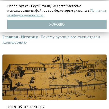
Используя сайт cyrillitsa.ru, Вы соглашаетесь с
использованием файлов
cookie, которые указаны в
Политике
конфиденциальности
ХОРОШО
Главная
›
История
›
Почему русские все-таки отдали
Калифорнию
2018-05-07 18:01:02