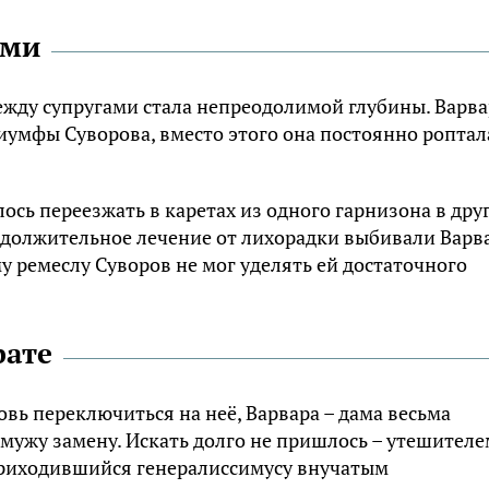
ами
жду супругами стала непреодолимой глубины. Варва
умфы Суворова, вместо этого она постоянно роптал
лось переезжать в каретах из одного гарнизона в дру
одолжительное лечение от лихорадки выбивали Варв
у ремеслу Суворов не мог уделять ей достаточного
рате
вь переключиться на неё, Варвара – дама весьма
мужу замену. Искать долго не пришлось – утешителе
приходившийся генералиссимусу внучатым