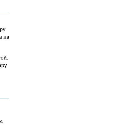
ру
а на
гой.
ару
м