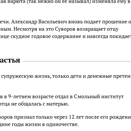
ая Варюта (так нежно он её называл) изменяла ему в
речи. Александр Васильевич вновь подает прошение 
нным. Несмотря на это Суворов возвращает отцу
ице скудное годовое содержание и навсегда покидае
астья
 супружескую жизнь, только дети и денежные прете
 в 9-летнем возрасте отдал в Смольный институт
отца не общалась с матерью.
оров признал только через 12 лет после его рождени
дние годы жизни в одиночестве.