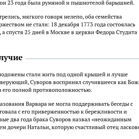
вои 23 года была румяной и пышнотелой барышней.
релись, мягкого говоря нелепо, оба семейства
ржеством не стали: 18 декабря 1773 года состоялась
 а спустя 25 дней в Москве в церкви Федора Студита
лучие
лодожены стали жить под одной крышей и лучше
ко верующий, Суворов воспринял случившееся как Бо
ла его полной противоположностью.
разования Варвара не могла поддерживать беседы с
товала с его приверженностью к бережливости и
вые два года брака Суворов назвал «неожиданным
м дочери Натальи, которую счастливый отец ласков