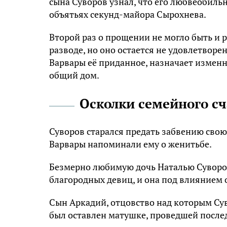
сына Суворов узнал, что его любвеобильн
объятьях секунд-майора Сырохнева.
Второй раз о прощении не могло быть и 
разводе, но оно остается не удовлетворе
Варвары её приданное, назначает изменн
общий дом.
Осколки семейного сч
Суворов старался предать забвению свою
Варвары напоминали ему о женитьбе.
Безмерно любимую дочь Наталью Суворов
благородных девиц, и она под влиянием 
Сын Аркадий, отцовство над которым Сув
был оставлен матушке, проведшей после