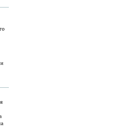
го
ли
ся
а
ла