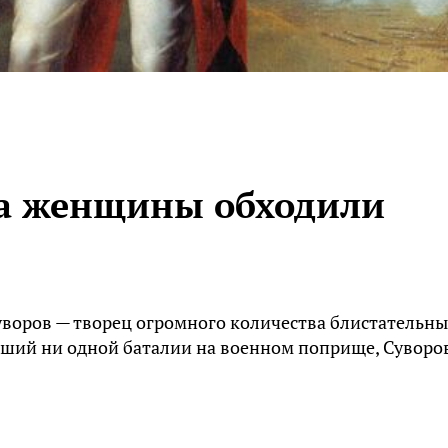
а женщины обходили
уворов — творец огромного количества блистательны
авший ни одной баталии на военном поприще, Суворо