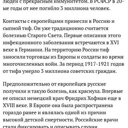
людей с прекрасным иммунитетом. В РСФСР в 20-
ые годы от нее погибло 3 миллиона человек.
Контакты с европейцами принесли в Россию и
сыпной тиф. Он уже традиционно считается
болезнью Старого Света. Первые описания этого
инфекционного заболевания встречаются в
XVI
веке в Германии. На территорию России тиф
заносили торговцы из Европы и солдаты во время
многочисленных войн. За период 1917-1921 годов
от тифа умерло 3 миллиона советских граждан.
Предположительно от европейцев русские
получили и такую болезнь, как краснуха. Впервые
ее описал немецкий врач Фридрих
Хофман
еще в
XVIII
веке. В Европе она была распространена
гораздо ранее и являлась одной из причин
высокой детской смертности. Российские врачи
стали фиксировать и описывать случаи