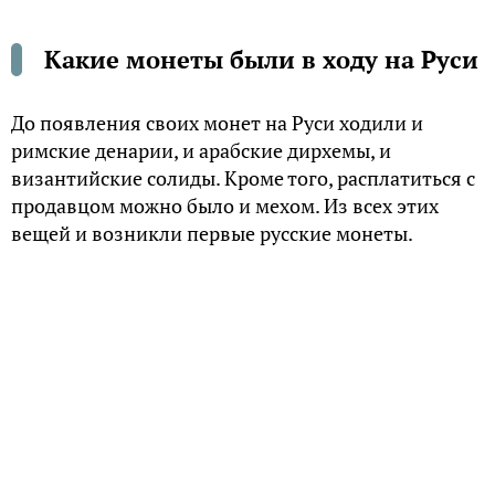
Какие монеты были в ходу на Руси
До появления своих монет на Руси ходили и
римские денарии, и арабские дирхемы, и
византийские солиды. Кроме того, расплатиться с
продавцом можно было и мехом. Из всех этих
вещей и возникли первые русские монеты.
Серебряник
Первая монета, отчеканенная на Руси, называлась
серебряником. Еще до крещения Руси, во времена
правления князя Владимира, она была отлита из
серебра арабских дирхемов, в которых на Руси