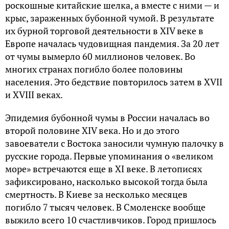
роскошные китайские шелка, а вместе с ними — и
крыс, зараженных бубонной чумой. В результате
их бурной торговой деятельности в
XIV
веке в
Европе началась чудовищная пандемия. За 20 лет
от чумы вымерло 60 миллионов человек. Во
многих странах погибло более половины
населения. Это бедствие повторилось затем в
XVII
и
XVIII
веках.
Эпидемия бубонной чумы в России началась во
второй половине
XIV
века. Но и до этого
завоеватели с Востока заносили чумную палочку в
русские города. Первые упоминания о «великом
море» встречаются еще в XI веке. В летописях
зафиксировано, насколько высокой тогда была
смертность. В Киеве за несколько месяцев
погибло 7 тысяч человек. В Смоленске вообще
выжило всего 10 счастливчиков. Город пришлось