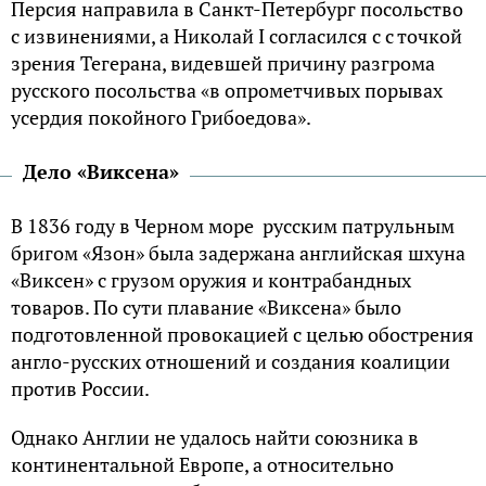
Персия направила в Санкт-Петербург посольство
с извинениями, а Николай I согласился с с точкой
зрения Тегерана, видевшей причину разгрома
русского посольства «в опрометчивых порывах
усердия покойного Грибоедова».
Дело «Виксена»
В 1836 году в Черном море русским патрульным
бригом «Язон» была задержана английская шхуна
«Виксен» с грузом оружия и контрабандных
товаров. По сути плавание «Виксена» было
подготовленной провокацией с целью обострения
англо-русских отношений и создания коалиции
против России.
Однако Англии не удалось найти союзника в
континентальной Европе, а относительно