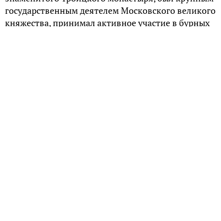
государственным деятелем Московского великого
княжества, принимал активное участие в бурных
политических событиях того времени. Так, в 1365
году по поручению митрополита Алексия Сергий
запечатал все храмы в Суздальско-Нижегородской
земле, чей князь Дмитрий не повиновался
Дмитрию, князю московскому.
Последовательная политика митрополита
Алексия, направленная на подчинение всех
русских земель авторитету московского князя,
вызвала недовольство в Литве (Западной Руси),
митрополитом которой Алексий также являлся.
Великий князь литовский Ольгерд, соперник
Москвы, жаловался в Константинополь патриарху