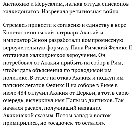
Антиохию и Иерусалим, изгнав оттуда епископов-
халкидонитов. Назревала религиозная война.
Стремясь привести к согласию и единству в вере
Констатнипольский патриарх Акакий и
император Зенон разработали компромиссную
вероучительную формулу. Папа Римский Феликс II
отстаивал халкидонское вероучение. Он
потребовал от Акакия прибыть на собор в Рим,
чтобы дать объяснения по проводимой им
политике. В ответ на отказ Акакия и подкуп им
папских легатов Феликс II на соборе в Риме в
июле 484 отлучил Акакия от Церкви, а тот, в свою
очередь, вычеркнул имя Папы из диптихов. Так
начался раскол, получивший название
Акакинской схазмы. Потом запад и восток
примирились, но «осадочек-то остался».