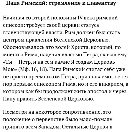
Папа Римский: стремление к главенству
Начиная со второй половины IV века римский
епископ: требует своей церкви статуса
главенствующей власти. Рим должен был стать
центром правления Вселенской Церковью.
Обосновывалось это волей Христа, который, по
мнению Рима, наделил властью Петра, сказав ему:
«Ты — Петр, и на сем камне Я создам Церковь
Мою» (Мф. 16, 18). Папа Римский считал себя уже
не просто преемником Петра, признаваемого с тех
пор первым епископом Рима, но и его викарием, в
котором как бы продолжает жить апостол и через
Папу править Вселенской Церковью.
Несмотря на некоторое сопротивление, это
положение о первенстве было мало-помалу
принято всем Западом. Остальные Церкви в