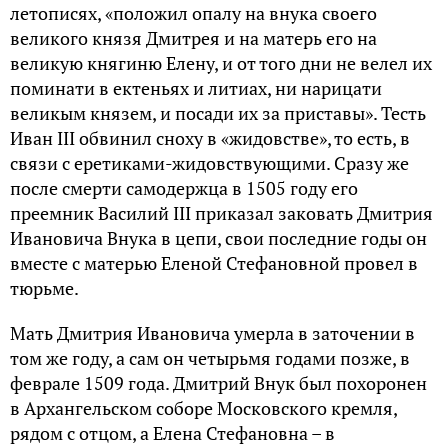
летописях, «положил опалу на внука своего
великого князя Дмитрея и на матерь его на
великую княгиню Елену, и от того дни не велел их
поминати в ектеньях и литиах, ни нарицати
великым князем, и посади их за приставы». Тесть
Иван III обвинил сноху в «жидовстве», то есть, в
связи с еретиками-жидовствующими. Сразу же
после смерти самодержца в 1505 году его
преемник Василий III приказал заковать Дмитрия
Ивановича Внука в цепи, свои последние годы он
вместе с матерью Еленой Стефановной провел в
тюрьме.
Мать Дмитрия Ивановича умерла в заточении в
том же году, а сам он четырьмя годами позже, в
феврале 1509 года. Дмитрий Внук был похоронен
в Архангельском соборе Московского кремля,
рядом с отцом, а Елена Стефановна – в