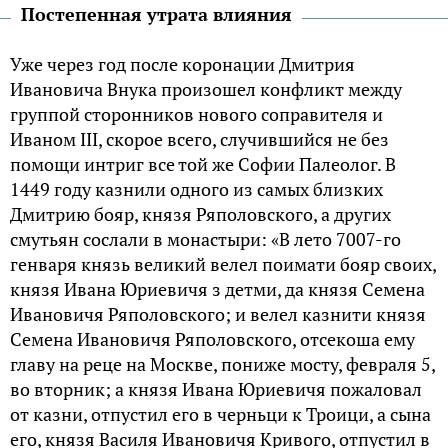
Постепенная утрата влияния
Уже через год после коронации Дмитрия
Ивановича Внука произошел конфликт между
группой сторонников нового соправителя и
Иваном III, скорое всего, случившийся не без
помощи интриг все той же Софии Палеолог. В
1449 году казнили одного из самых близких
Дмитрию бояр, князя Ряполовского, а других
смутьян сослали в монастыри: «В лето 7007-го
генваря князь великий велел поимати бояр своих,
князя Ивана Юриевичя з детми, да князя Семена
Ивановичя Ряполовского; и велел казнити князя
Семена Ивановичя Ряполовского, отсекоша ему
главу на реце на Москве, пониже мосту, февраля 5,
во вторник; а князя Ивана Юриевичя пожаловал
от казни, отпустил его в черньци к Троици, а сына
его, князя Василя Ивановичя Кривого, отпустил в