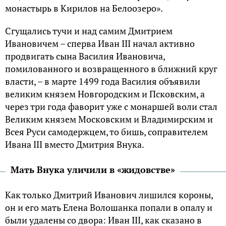
монастырь в Кирилов на Белоозеро».
Сгущались тучи и над самим Дмитрием
Ивановичем – сперва Иван III начал активно
продвигать сына Василия Ивановича,
помилованного и возвращенного в ближний круг
власти, – в марте 1499 года Василия объявили
великим князем Новгородским и Псковским, а
через три года фаворит уже с монаршей воли стал
Великим князем Московским и Владимирским и
Всея Руси самодержцем, то бишь, соправителем
Ивана III вместо Дмитрия Внука.
Мать Внука уличили в «жидовстве»
Как только Дмитрий Иванович лишился короны,
он и его мать Елена Волошанка попали в опалу и
были удалены со двора: Иван III, как сказано в