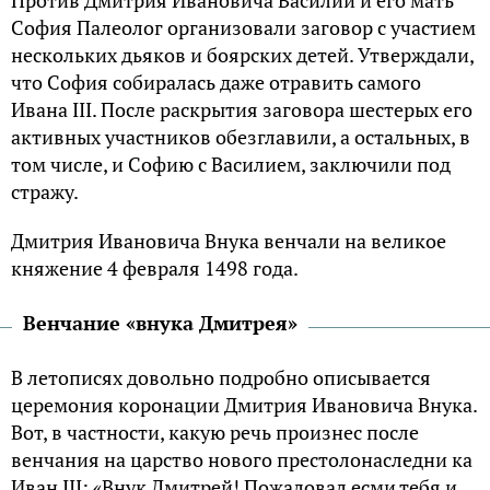
Против Дмитрия Ивановича Василий и его мать
София Палеолог организовали заговор с участием
нескольких дьяков и боярских детей. Утверждали,
что София собиралась даже отравить самого
Ивана III. После раскрытия заговора шестерых его
активных участников обезглавили, а остальных, в
том числе, и Софию с Василием, заключили под
стражу.
Дмитрия Ивановича Внука венчали на великое
княжение 4 февраля 1498 года.
Венчание «внука Дмитрея»
В летописях довольно подробно описывается
церемония коронации Дмитрия Ивановича Внука.
Вот, в частности, какую речь произнес после
венчания на царство нового престолонаследни ка
Иван III: «Внук Дмитрей! Пожаловал есми тебя и