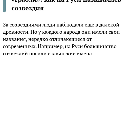
созвездия
За созвездиями люди наблюдали еще в далекой
древности. Но у каждого народа они имели свои
названия, нередко отличающиеся от
современных. Например, на Руси большинство
созвездий носили славянские имена.
Млечный Путь
Все его древнерусские и древнеславянские
названия также связывались с понятием дороги,
пути: «Птичий Путь», «Гусиная Дорога», «Утиная
Дорога», «Соломенный Путь», «Становище».
Поскольку каждый месяц в году Млечный Путь