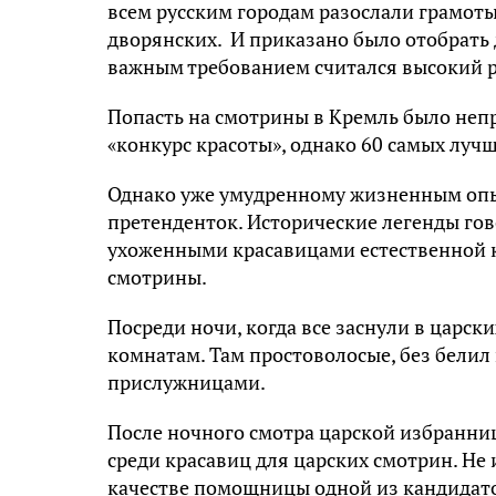
всем русским городам разослали грамоты 
дворянских. И приказано было отобрать
важным требованием считался высокий р
Попасть на смотрины в Кремль было неп
«конкурс красоты», однако 60 самых луч
Однако уже умудренному жизненным опы
претенденток. Исторические легенды гово
ухоженными красавицами естественной кр
смотрины.
Посреди ночи, когда все заснули в царски
комнатам. Там простоволосые, без белил
прислужницами.
После ночного смотра царской избранни
среди красавиц для царских смотрин. Не 
качестве помощницы одной из кандидаток