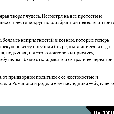
 нрав творят чудеса. Несмотря на все протесты и
шихся плести вокруг новоизбранной невесты интриг
 боялись неприятностей и козней, которые теперь
арскую невесту погубили бояре, пытавшиеся всегда
на, подкупая для этого докторов и прислугу,
ьбу нельзя было откладывать и сыграли её через три
а от придворной политики с её жестокостью и
хаила Романова и родила ему наследника — будущего
НА ДЗЕ