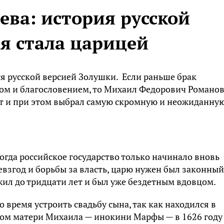
ва: история русской
я стала царицей
ся русской версией Золушки. Если раньше брак
ом и благословением, то Михаил Федорович Романо
ст и при этом выбрал самую скромную и неожиданну
огда российское государство только начинало вновь
евзгод и борьбы за власть, царю нужен был законный
ил до тридцати лет и был уже бездетным вдовцом.
о время устроить свадьбу сына, так как находился в
вом матери Михаила — инокини Марфы — в 1626 году