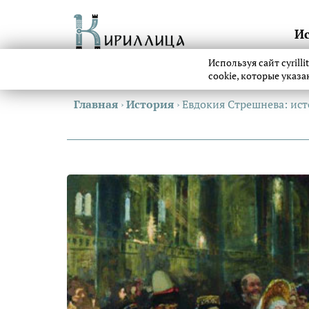
И
Используя сайт cyrill
cookie, которые указ
Главная
›
История
›
Евдокия Стрешнева: ист