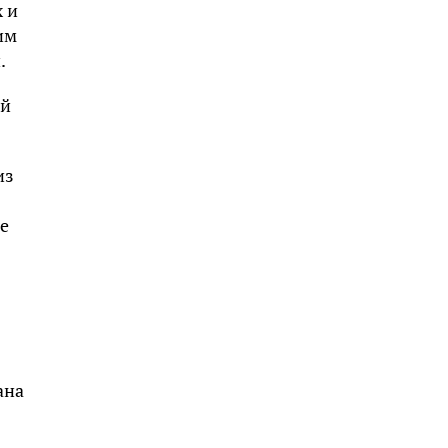
х и
им
.
ый
из
е
ана