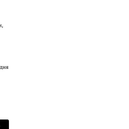
и,
 дня
Н