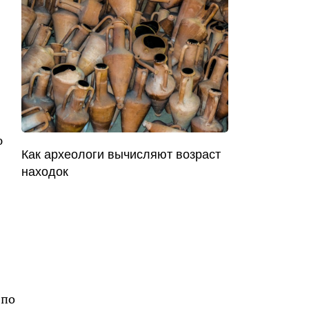
в
ю
Как археологи вычисляют возраст
находок
 по