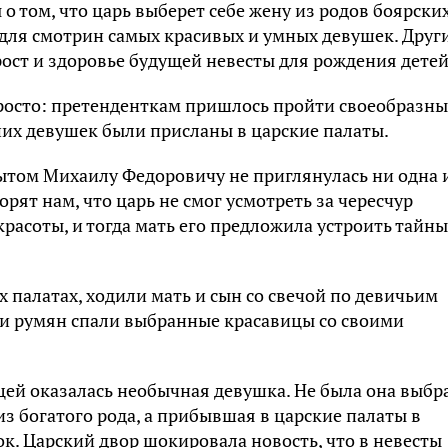
о том, что царь выберет себе жену из родов боярски
 для смотрин самых красивых и умных девушек. Друг
ост и здоровье будущей невесты для рождения детей
росто: претенденткам пришлось пройти своеобразн
ших девушек были присланы в царские палаты.
том Михаилу Федоровичу не приглянулась ни одна 
рят нам, что царь не смог усмотреть за чересчур
асоты, и тогда мать его предложила устроить тайны
х палатах, ходили мать и сын со свечой по девичьим
 и румян спали выбранные красавицы со своими
цей оказалась необычная девушка. Не была она выбр
из богатого рода, а прибывшая в царские палаты в
. Царский двор шокировала новость, что в невесты