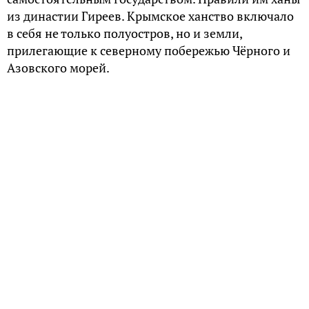
из династии Гиреев. Крымское ханство включало
в себя не только полуостров, но и земли,
прилегающие к северному побережью Чёрного и
Азовского морей.
Кто основал династию
Первым крымским ханом и основателем династии
Гиреев был Хаджи I. В 1428 году, в ходе
междоусобной борьбы татарских мурз, он в
первый раз захватил полуостров и стал там
единоличным, фактически независимым
правителем. Золотая Орда не смирилась с этим
сепаратизмом, и в 1434 году Хаджи Гирей был
изгнан из Крыма. Вторично и уже навсегда он
вступил на полуостров в 1441 году.