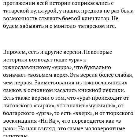
протяжении всей истории соприкасались с
татарской культурой, у наших предков не раз была
возможность слышать боевой клич татар. Не
будем забывать и о монголо-татарском иге.
Впрочем, есть и другие версии. Некоторые
историки возводят наше «ура» к
южнославянскому «уррра», что буквально
означает «возьмем верх». Эта версия более слабая,
чем первая. Заимствования из южнославянских
языков в основном касались книжной лексики.
Есть также версии о том, что «ура» происходит от
литовского «вираи», что значит «мужчины», от
болгарского «ургэ», то есть «вверх», и от тюркского
восклицания «Hu Raj», что переводится как «в
раю». На наш взгляд, это самые маловероятные
гипотезы.