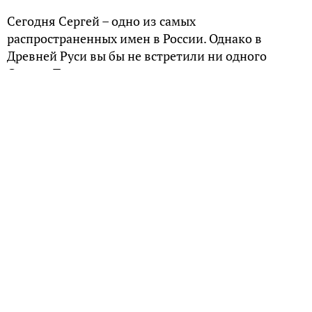
Сегодня Сергей – одно из самых
распространенных имен в России. Однако в
Древней Руси вы бы не встретили ни одного
Сергея. Так откуда появилось у это имя и что оно
означает?
Знатный род
По одной из версий, имя Сергей берет начало из
древнего римского рода Сергиус. Прародитель
этого рода патрициев был родом из Альба Лонга –
города, из которого вышли еще основатели Рима.
Сергиус упоминается в греко-римской мифологии
как друг героя Троянской войны Энея.
Однако самым знаменитым представителем этого