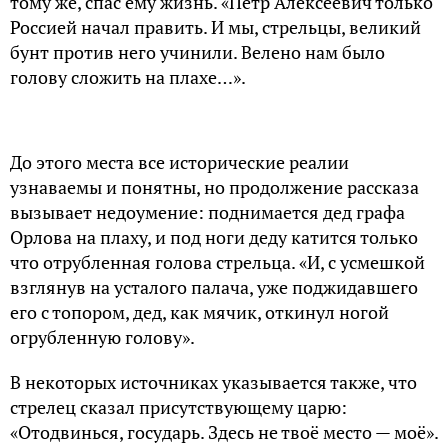
тому же, спас ему жизнь. «Петр Алексеевич только
Россией начал править. И мы, стрельцы, великий
бунт против него учинили. Велено нам было
голову сложить на плахе…».
До этого места все исторические реалии
узнаваемы и понятны, но продолжение рассказа
вызывает недоумение: поднимается дед графа
Орлова на плаху, и под ноги деду катится только
что отрубленная голова стрельца. «И, с усмешкой
взглянув на усталого палача, уже поджидавшего
его с топором, дед, как мячик, откинул ногой
огрубленную голову».
В некоторых источниках указывается также, что
стрелец сказал присутствующему царю:
«Отодвинься, государь. Здесь не твоё место — моё».