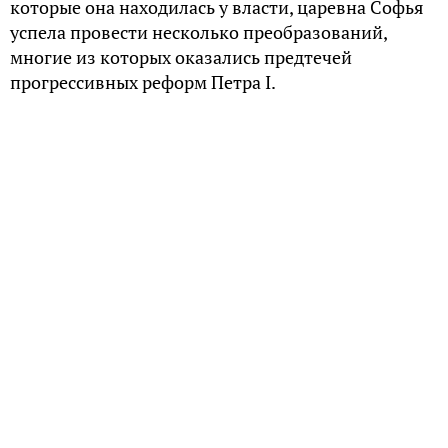
которые она находилась у власти, царевна Софья
успела провести несколько преобразований,
многие из которых оказались предтечей
прогрессивных реформ Петра I.
Любознательная царевна
Царевна Софья полностью оправдывала данное ей
при рождении имя и сама хотела быть мудрой. По
распоряжению царственного отца, девочке, а
позже и её младшим братьям наняли самого
известного средневекового деятеля
восточнославянской культуры в то время —
образованного духовного писателя, драматурга,
астролога и переводчика, монаха Симеона
Полоцкого.