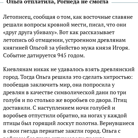
Ольга отплатила, Рогнеда не смогла
Летописец, сообщая о том, как восточные славяне
решали вопросы кровной мести, писал, что они
«друг друга убиваху». Вот как рассказывает
летопись об отмщении, устроенном древлянам
княгиней Ольгой за убийство мужа князя Игоря.
Событие датируется 945 годом.
Киевлянам никак не удавалось взять древлянский
город. Тогда Ольга решила это сделать хитростью:
пообещав заключить мир, она попросила у
древлян в качестве символической дани по три
голубя и по столько же воробьев со двора. Птиц
доставили. С наступлением ночи голубей и
воробьев отпустили обратно, на ногах у каждой
птицы был горящий лоскут полотна. Вернувшиеся
в свои гнезда пернатые зажгли город. Ольга с