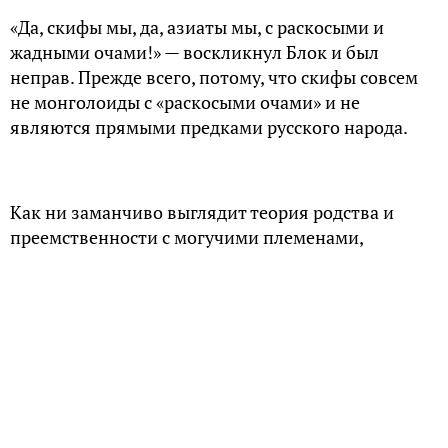
«Да, скифы мы, да, азиаты мы, с раскосыми и
жадными очами!» — воскликнул Блок и был
неправ. Прежде всего, потому, что скифы совсем
не монголоиды с «раскосыми очами» и не
являются прямыми предками русского народа.
Как ни заманчиво выглядит теория родства и
преемственности с могучими племенами,
заселявшими в древности земли северного
Причерноморья, современные исследования
антропологов МГУ им. Ломоносова в области
генетики ее не подтверждают.
Тем не менее предки славян и скифы какой-то
период времени жили бок о бок и не могли не
влиять друг на друга. Что же досталось нам в
наследство от скифов? Оказывается, немало.