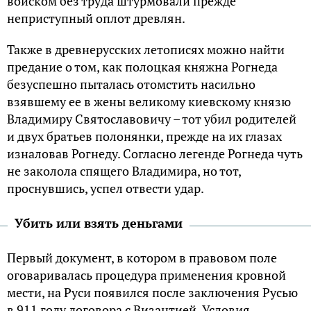
войском без труда штурмовали прежде
неприступный оплот древлян.
Также в древнерусских летописях можно найти
предание о том, как полоцкая княжна Рогнеда
безуспешно пыталась отомстить насильно
взявшему ее в жены великому киевскому князю
Владимиру Святославовичу – тот убил родителей
и двух братьев полонянки, прежде на их глазах
изналовав Рогнеду. Согласно легенде Рогнеда чуть
не заколола спящего Владимира, но тот,
проснувшись, успел отвести удар.
Убить или взять деньгами
Первый документ, в котором в правовом поле
оговаривалась процедура применения кровной
мести, на Руси появился после заключения Русью
в 911 году договора с Византией. Условия