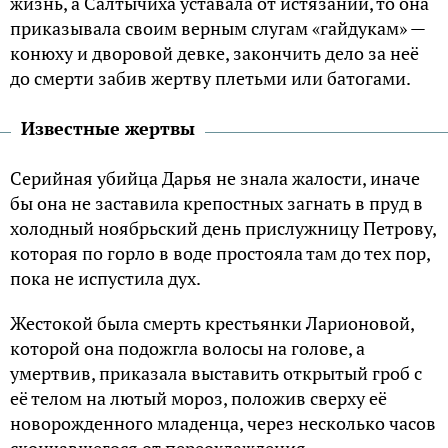
жизнь, а Салтычиха уставала от истязаний, то она
приказывала своим верным слугам «гайдукам» —
конюху и дворовой девке, закончить дело за неё
до смерти забив жертву плетьми или батогами.
Известные жертвы
Серийная убийца Дарья не знала жалости, иначе
бы она не заставила крепостных загнать в пруд в
холодный ноябрьский день прислужницу Петрову,
которая по горло в воде простояла там до тех пор,
пока не испустила дух.
Жестокой была смерть крестьянки Ларионовой,
которой она подожгла волосы на голове, а
умертвив, приказала выставить открытый гроб с
её телом на лютый мороз, положив сверху её
новорожденного младенца, через несколько часов