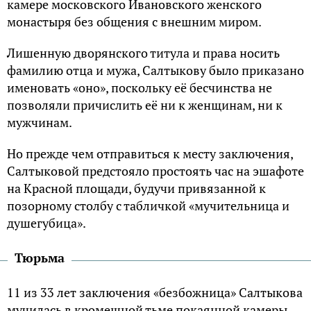
камере московского Ивановского женского
монастыря без общения с внешним миром.
Лишенную дворянского титула и права носить
фамилию отца и мужа, Салтыкову было приказано
именовать «оно», поскольку её бесчинства не
позволяли причислить её ни к женщинам, ни к
мужчинам.
Но прежде чем отправиться к месту заключения,
Салтыковой предстояло простоять час на эшафоте
на Красной площади, будучи привязанной к
позорному столбу с табличкой «мучительница и
душегубица».
Тюрьма
11 из 33 лет заключения «безбожница» Салтыкова
мучилась в кромешной тьме покаянной камеры,