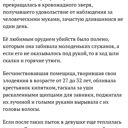
превращалась в кровожадного зверя,
получавшего удовольствие от наблюдения за
человеческими муками, зачастую длившимися не
один день.
Её любимым орудием убийств было полено,
которым она забивала молоденьких служанок, а
если его не оказывалось под рукой, то в ход шли
скалки и горячие утюги.
Бесчинствовавшая помещица, творившая свои
злодеяния в возрасте от 27 до 32 лет, обливала
крестьянок кипятком, таскала за уши
раскаленными щипцами для завивки, поджигала
их лучиной и голыми руками вырывала с их
головы волосы.
Если после таких пыток в девушке еще теплилась