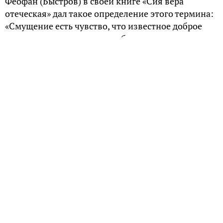
Феофан (Быстров) в своей книге «Сия вера
отеческая» дал такое определение этого термина:
«Смущение есть чувство, что известное доброе
дело только кажется нам добрым», в
действительности таковым не являясь. Причем,
как отметил архиепископ, в смущении есть
определенная «сладость». Оптинский Старец
Амвросий утверждал, что смущение – это
возмущающие мысли и всевозможные страхи.
К смущению можно отнести и обычную
застенчивость, стеснительность человека. Это
подтверждают многие священнослужители. А в
частности именно так думает и протоиерей
Димитрий Смирнов. «Древние говорили, что
всякое смущение от дьявола» — говорит Смирнов.
Преподобный Исаак Сирин называл смущение