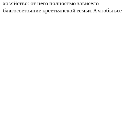
хозяйство: от него полностью зависело
благосостояние крестьянской семьи. А чтобы все
было в порядке, следовало соблюдать ряд
традиций и даже табу.
Домашний скот и магия
Крестьяне всячески старались сохранить скот
здоровым, и старались, чтобы у него не пропало
молоко – ведь иногда в хозяйстве была всего одна
корова и она являлась единственной кормилицей
семьи. Чтобы защитить скотину от
неприятностей, чтобы она не болела,
благополучно доилась и телилась, проводили
определённые обряды.
Фольклорист Канева в работе «Домашний скот в