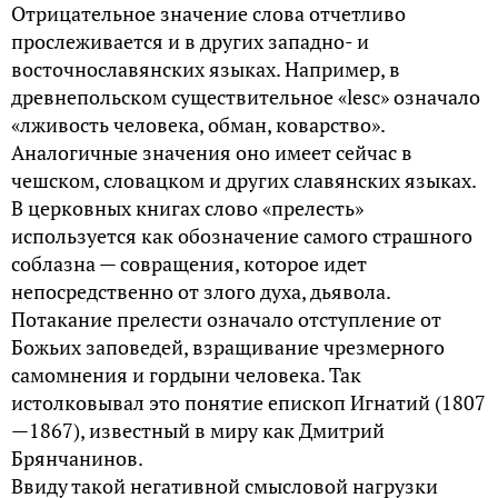
Отрицательное значение слова отчетливо
прослеживается и в других западно- и
восточнославянских языках. Например, в
древнепольском существительное «lesc» означало
«лживость человека, обман, коварство».
Аналогичные значения оно имеет сейчас в
чешском, словацком и других славянских языках.
В церковных книгах слово «прелесть»
используется как обозначение самого страшного
соблазна — совращения, которое идет
непосредственно от злого духа, дьявола.
Потакание прелести означало отступление от
Божьих заповедей, взращивание чрезмерного
самомнения и гордыни человека. Так
истолковывал это понятие епископ Игнатий (1807
—1867), известный в миру как Дмитрий
Брянчанинов.
Ввиду такой негативной смысловой нагрузки