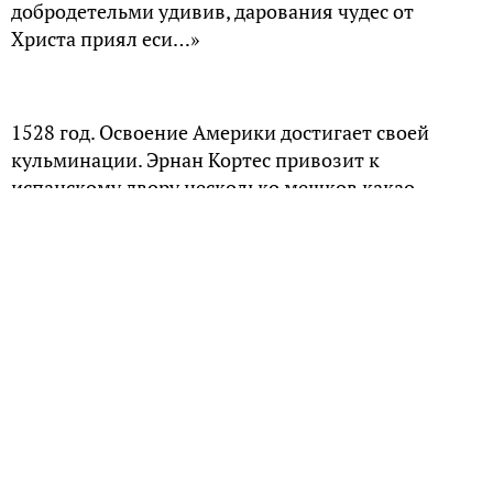
добродетельми удивив, дарования чудес от
Христа приял еси…»
1528 год. Освоение Америки достигает своей
кульминации. Эрнан Кортес привозит к
испанскому двору несколько мешков какао-
бобов, напиток из которых в последствии получил
название «шоколад». В центральной Европе
набирает реформация. Лютер пишет свой
«Краткий Катехизис», который окончательно
расколет христианскую Европу… А тем временем,
вдали от глобальных событий, засыпает в своей
келье русский отшельник Нил.