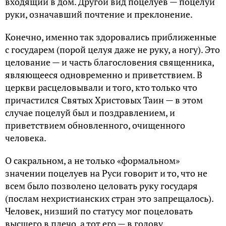
входящий в дом. Другой вид поцелуев — поцелуй
руки, означавший почтение и преклонение.
Конечно, именно так здоровались приближенные
с государем (порой целуя даже не руку, а ногу). Это
целование — и часть благословения священника,
являющееся одновременно и приветствием. В
церкви расцеловывали и того, кто только что
причастился Святых Христовых Таин — в этом
случае поцелуй был и поздравлением, и
приветствием обновленного, очищенного
человека.
О сакральном, а не только «формальном»
значении поцелуев на Руси говорит и то, что не
всем было позволено целовать руку государя
(послам нехристианских стран это запрещалось).
Человек, низший по статусу мог поцеловать
высшего в плечо, а тот его — в голову.