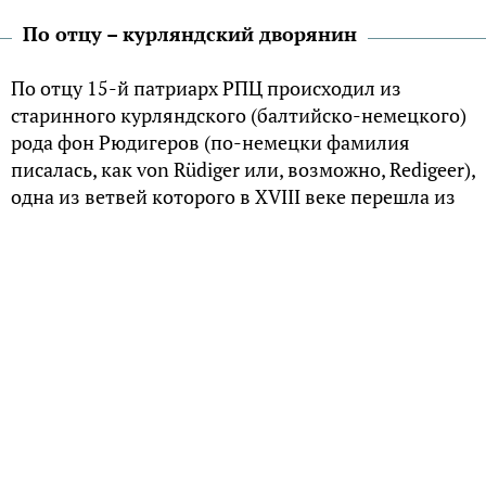
По отцу – курляндский дворянин
По отцу 15-й патриарх РПЦ происходил из
старинного курляндского (балтийско-немецкого)
рода фон Рюдигеров (по-немецки фамилия
писалась, как von Rüdiger или, возможно, Redigeer),
одна из ветвей которого в XVIII веке перешла из
лютеранства в православную веру.
Основателем рода Рюдигеров можно считать
Генриха Николауса (Нильса) Рюдинга, во всяком
случае, он —первый из представителей рода,
который упоминается в литературных
источниках. По другой версии, основателем рода
стал польский дворянин Иоган Ридигер, внук
Христофора Ридигера, который перебрался в Речь