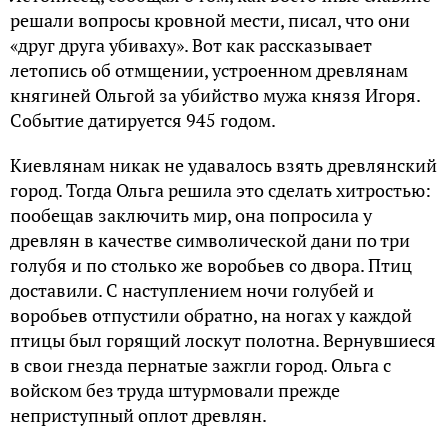
решали вопросы кровной мести, писал, что они
«друг друга убиваху». Вот как рассказывает
летопись об отмщении, устроенном древлянам
княгиней Ольгой за убийство мужа князя Игоря.
Событие датируется 945 годом.
Киевлянам никак не удавалось взять древлянский
город. Тогда Ольга решила это сделать хитростью:
пообещав заключить мир, она попросила у
древлян в качестве символической дани по три
голубя и по столько же воробьев со двора. Птиц
доставили. С наступлением ночи голубей и
воробьев отпустили обратно, на ногах у каждой
птицы был горящий лоскут полотна. Вернувшиеся
в свои гнезда пернатые зажгли город. Ольга с
войском без труда штурмовали прежде
неприступный оплот древлян.