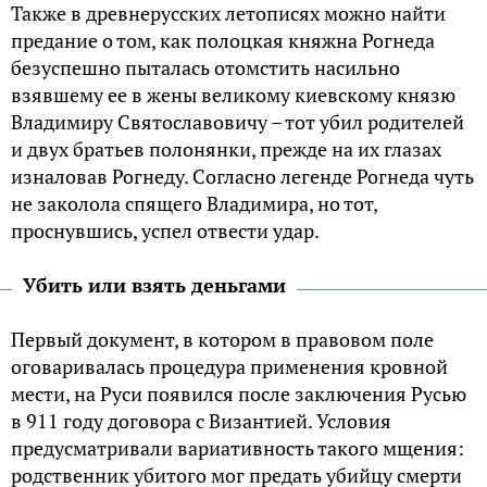
Также в древнерусских летописях можно найти
предание о том, как полоцкая княжна Рогнеда
безуспешно пыталась отомстить насильно
взявшему ее в жены великому киевскому князю
Владимиру Святославовичу – тот убил родителей
и двух братьев полонянки, прежде на их глазах
изналовав Рогнеду. Согласно легенде Рогнеда чуть
не заколола спящего Владимира, но тот,
проснувшись, успел отвести удар.
Убить или взять деньгами
Первый документ, в котором в правовом поле
оговаривалась процедура применения кровной
мести, на Руси появился после заключения Русью
в 911 году договора с Византией. Условия
предусматривали вариативность такого мщения:
родственник убитого мог предать убийцу смерти