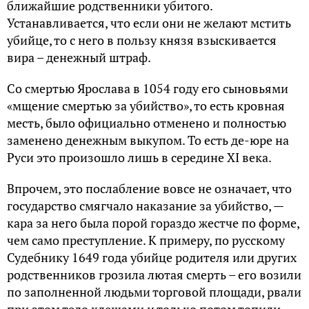
ближайшие родственники убитого.
Устанавливается, что если они не желают мстить
убийце, то с него в пользу князя взыскивается
вира – денежный штраф.
Со смертью Ярослава в 1054 году его сыновьями
«мщение смертью за убийство», то есть кровная
месть, было официально отменено и полностью
заменено денежным выкупом. То есть де-юре на
Руси это произошло лишь в середине XI века.
Впрочем, это послабление вовсе не означает, что
государство смягчало наказание за убийство, —
кара за него была порой гораздо жестче по форме,
чем само преступление. К примеру, по русскому
Судебнику 1649 года убийце родителя или других
родственников грозила лютая смерть – его возили
по заполненной людьми торговой площади, рвали
при этом тело клещами и только потом топили.