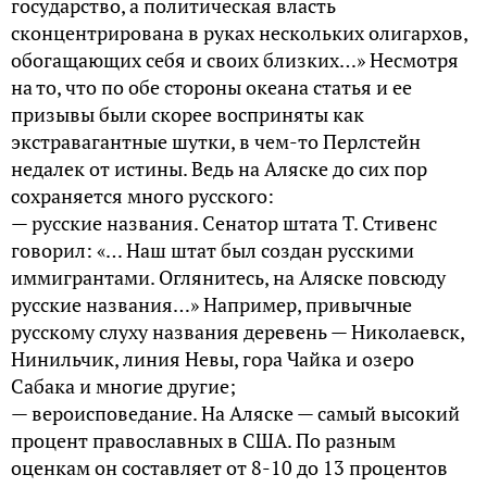
государство, а политическая власть
сконцентрирована в руках нескольких олигархов,
обогащающих себя и своих близких…» Несмотря
на то, что по обе стороны океана статья и ее
призывы были скорее восприняты как
экстравагантные шутки, в чем-то Перлстейн
недалек от истины. Ведь на Аляске до сих пор
сохраняется много русского:
— русские названия. Сенатор штата Т. Стивенс
говорил: «… Наш штат был создан русскими
иммигрантами. Оглянитесь, на Аляске повсюду
русские названия…» Например, привычные
русскому слуху названия деревень — Николаевск,
Нинильчик, линия Невы, гора Чайка и озеро
Сабака и многие другие;
— вероисповедание. На Аляске — самый высокий
процент православных в США. По разным
оценкам он составляет от 8-10 до 13 процентов