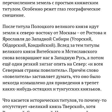
перечислением земель с простым княжеским
титулом. Особенно режет глаз географическое
смешение.
После титула Полоцкого великого князя идут
земли к северо-востоку от Москвы – от Ростова и
Ярославля до Западной Сибири (Угорский,
Обдорский, Кондийский). Вслед за тем титулы
великого князя Витебского и Мстиславского
снова возвращают нас в Западную Русь, а потом
ещё один резкий зигзаг опять на Север: «и всея
Северныя страны повелитель». Причём слово
«повелитель» заставляет думать, что оно было
некогда измышлено для приведения в трепет
каких-нибудь остяцких и тунгусских князьков.
Что касается исторических титулов, то почему-то
отсутствует «великий князь Тверской», хотя