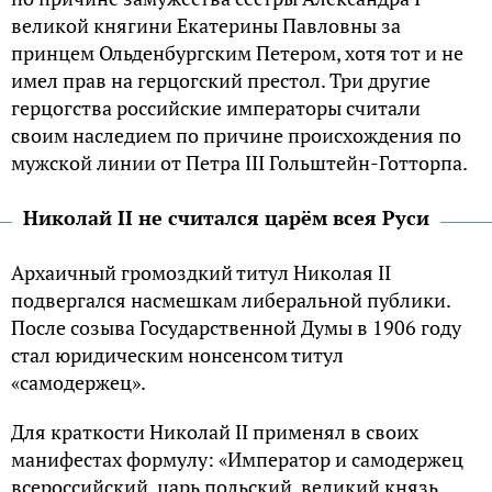
великой княгини Екатерины Павловны за
принцем Ольденбургским Петером, хотя тот и не
имел прав на герцогский престол. Три другие
герцогства российские императоры считали
своим наследием по причине происхождения по
мужской линии от Петра III Гольштейн-Готторпа.
Николай II не считался царём всея Руси
Архаичный громоздкий титул Николая II
подвергался насмешкам либеральной публики.
После созыва Государственной Думы в 1906 году
стал юридическим нонсенсом титул
«самодержец».
Для краткости Николай II применял в своих
манифестах формулу: «Император и самодержец
всероссийский, царь польский, великий князь