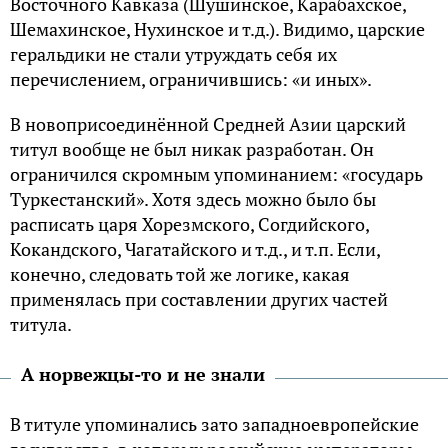
Восточного Кавказа (Шушинское, Карабахское,
Шемахинское, Нухинское и т.д.). Видимо, царские
геральдики не стали утруждать себя их
перечислением, ограничившись: «и иных».
В новоприсоединённой Средней Азии царский
титул вообще не был никак разработан. Он
ограничился скромным упоминанием: «государь
Туркестанский». Хотя здесь можно было бы
расписать царя Хорезмского, Согдийского,
Кокандского, Чагатайского и т.д., и т.п. Если,
конечно, следовать той же логике, какая
применялась при составлении других частей
титула.
А норвежцы-то и не знали
В титуле упоминались зато западноевропейские