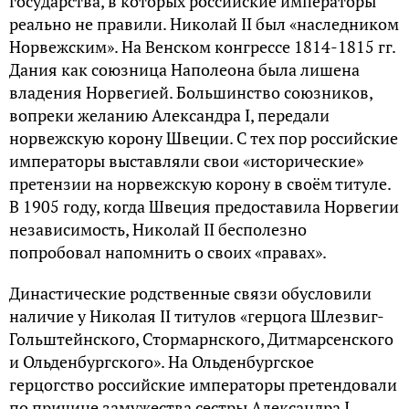
государства, в которых российские императоры
реально не правили. Николай II был «наследником
Норвежским». На Венском конгрессе 1814-1815 гг.
Дания как союзница Наполеона была лишена
владения Норвегией. Большинство союзников,
вопреки желанию Александра I, передали
норвежскую корону Швеции. С тех пор российские
императоры выставляли свои «исторические»
претензии на норвежскую корону в своём титуле.
В 1905 году, когда Швеция предоставила Норвегии
независимость, Николай II бесполезно
попробовал напомнить о своих «правах».
Династические родственные связи обусловили
наличие у Николая II титулов «герцога Шлезвиг-
Гольштейнского, Стормарнского, Дитмарсенского
и Ольденбургского». На Ольденбургское
герцогство российские императоры претендовали
по причине замужества сестры Александра I