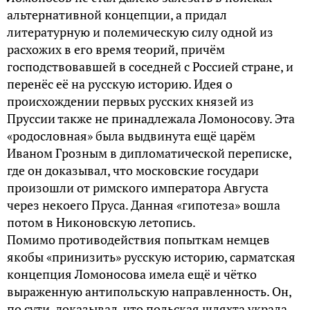
альтернативной концепции, а придал
литературную и полемическую силу одной из
расхожих в его время теорий, причём
господствовавшей в соседней с Россией стране, и
перенёс её на русскую историю. Идея о
происхождении первых русских князей из
Пруссии также не принадлежала Ломоносову. Эта
«родословная» была выдвинута ещё царём
Иваном Грозным в дипломатической переписке,
где он доказывал, что московские государи
произошли от римского императора Августа
через некоего Пруса. Данная «гипотеза» вошла
потом в Никоновскую летопись.
Помимо противодействия попыткам немцев
якобы «принизить» русскую историю, сарматская
концепция Ломоносова имела ещё и чётко
выраженную антипольскую направленность. Он,
по сути, доказывал, что польская шляхта украла