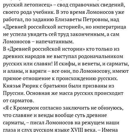
русский летописец» – свод справочных сведений,
своего рода учебник. В это время Ломоносов уже
работал, по заданию Елизаветы Петровны, над
«Древней российской историей», но императрица
не успела увидеть сей труд законченным, а сам
Ломоносов – напечатанным.
В «Древней российской истории» кто только из
древних народов не выступал родоначальником
русских или славян! И скифы, и венеты, и сарматы,
и аланы, и варяги – все они, по Ломоносову, имеют
прямое отношение к происхождению русских.
Князья Рюрик с братьями были призваны из
Пруссии. Основная же масса русских происходит
от сарматов.
«Я с Кромером согласно заключить не обинуюсь,
что славяне и венды вообще суть древние
сарматы, – писал Ломоносов на режущем наши
глаза и слух русском языке XVIII века. – Имена