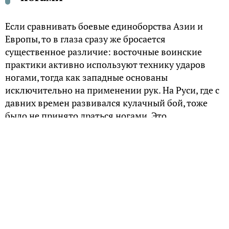
Если сравнивать боевые единоборства Азии и
Европы, то в глаза сразу же бросается
существенное различие: восточные воинские
практики активно используют технику ударов
ногами, тогда как западные основаны
исключительно на применении рук. На Руси, где с
давних времен развивался кулачный бой, тоже
было не принято драться ногами. Это
противоречило устоявшимся традициям. Но у
любого правила бывают свои исключения.
Культура кулачного боя
Ритуальные поединки в честь языческих богов, и
в первую очередь, Перуна – покровителя славных
воинов, были той основой, из которой возникла