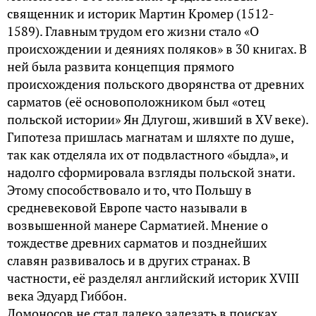
священник и историк Мартин Кромер (1512-
1589). Главным трудом его жизни стало «О
происхождении и деяниях поляков» в 30 книгах. В
ней была развита концепция прямого
происхождения польского дворянства от древних
сарматов (её основоположником был «отец
польской истории» Ян Длугош, живший в XV веке).
Гипотеза пришлась магнатам и шляхте по душе,
так как отделяла их от подвластного «быдла», и
надолго сформировала взгляды польской знати.
Этому способствовало и то, что Польшу в
средневековой Европе часто называли в
возвышенной манере Сарматией. Мнение о
тождестве древних сарматов и позднейших
славян развивалось и в других странах. В
частности, её разделял английский историк XVIII
века Эдуард Гиббон.
Ломоносов не стал далеко залезать в поисках