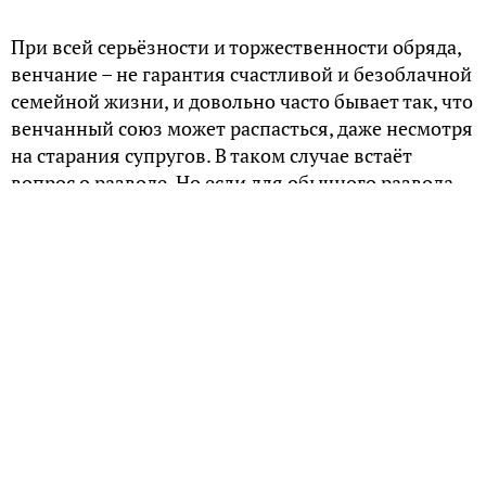
При всей серьёзности и торжественности обряда,
венчание – не гарантия счастливой и безоблачной
семейной жизни, и довольно часто бывает так, что
венчанный союз может распасться, даже несмотря
на старания супругов. В таком случае встаёт
вопрос о разводе. Но если для обычного развода
достаточно обоюдного желания пары, то для
церковного нужны веские основания.
Канонические основания
Любое таинство, однажды совершённое, не может
быть отменено. Потому, желающие разойтись
супруги не могут быть «развенчаны» — такой
процедуры просто не существует в церковной
обрядовой практике. Однако, в церковных
документах прописаны особые случаи, когда