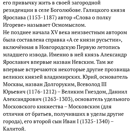
его привычку жить в своей загородной
резиденции в селе Боголюбове. Галицкого князя
Ярослава (1153-1187) автор «Слова о полку
Игореве» называет Осмомыслом.
Не позднее начала XV века неизвестным автором
была составлена справка «А се князи русьстии»,
включённая в Новгородскую Первую летопись
младшего извода. Именно в ней князь Александр
Ярославич впервые назван Невским. Там же
впервые встречаются некоторые другие прозвища
великих князей владимирских. Юрий, основатель
Москвы, назван Долгоруким, Всеволод III
Юрьевич (1176-1212) – Великим Гнездом, Даниил
Александрович (1263-1303), основатель удельного
Московского княжества – Московским (для
отличия от братьев, получивших в уделы другие
города), его второй сын Иван I (1325-1340) –
Калитой.