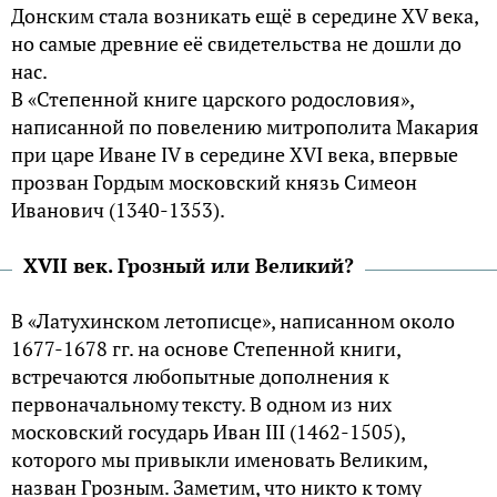
Донским стала возникать ещё в середине XV века,
но самые древние её свидетельства не дошли до
нас.
В «Степенной книге царского родословия»,
написанной по повелению митрополита Макария
при царе Иване IV в середине XVI века, впервые
прозван Гордым московский князь Симеон
Иванович (1340-1353).
XVII век. Грозный или Великий?
В «Латухинском летописце», написанном около
1677-1678 гг. на основе Степенной книги,
встречаются любопытные дополнения к
первоначальному тексту. В одном из них
московский государь Иван III (1462-1505),
которого мы привыкли именовать Великим,
назван Грозным. Заметим, что никто к тому