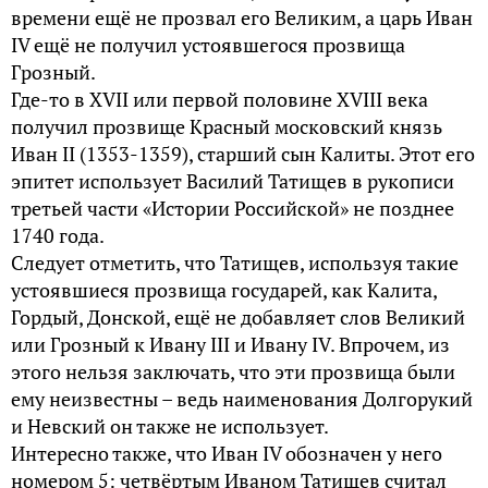
времени ещё не прозвал его Великим, а царь Иван
IV ещё не получил устоявшегося прозвища
Грозный.
Где-то в XVII или первой половине XVIII века
получил прозвище Красный московский князь
Иван II (1353-1359), старший сын Калиты. Этот его
эпитет использует Василий Татищев в рукописи
третьей части «Истории Российской» не позднее
1740 года.
Следует отметить, что Татищев, используя такие
устоявшиеся прозвища государей, как Калита,
Гордый, Донской, ещё не добавляет слов Великий
или Грозный к Ивану III и Ивану IV. Впрочем, из
этого нельзя заключать, что эти прозвища были
ему неизвестны – ведь наименования Долгорукий
и Невский он также не использует.
Интересно также, что Иван IV обозначен у него
номером 5: четвёртым Иваном Татищев считал