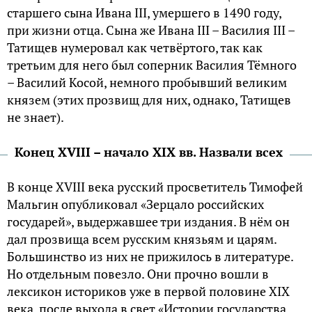
старшего сына Ивана III, умершего в 1490 году,
при жизни отца. Сына же Ивана III – Василия III –
Татищев нумеровал как четвёртого, так как
третьим для него был соперник Василия Тёмного
– Василий Косой, немного пробывший великим
князем (этих прозвищ для них, однако, Татищев
не знает).
Конец XVIII – начало XIX вв. Назвали всех
В конце XVIII века русский просветитель Тимофей
Мальгин опубликовал «Зерцало российских
государей», выдержавшее три издания. В нём он
дал прозвища всем русским князьям и царям.
Большинство из них не прижилось в литературе.
Но отдельным повезло. Они прочно вошли в
лексикон историков уже в первой половине XIX
века, после выхода в свет «Истории государства