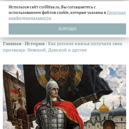
Используя сайт cyrillitsa.ru, Вы соглашаетесь с
использованием файлов
cookie, которые указаны в
Политике
конфиденциальности
ХОРОШО
Главная
›
История
›
Как русские князья получали свои
прозвища: Невский, Донской и другие