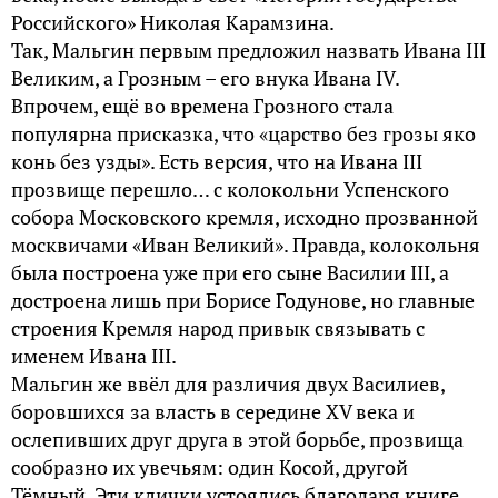
Российского» Николая Карамзина.
Так, Мальгин первым предложил назвать Ивана III
Великим, а Грозным – его внука Ивана IV.
Впрочем, ещё во времена Грозного стала
популярна присказка, что «царство без грозы яко
конь без узды». Есть версия, что на Ивана III
прозвище перешло… с колокольни Успенского
собора Московского кремля, исходно прозванной
москвичами «Иван Великий». Правда, колокольня
была построена уже при его сыне Василии III, а
достроена лишь при Борисе Годунове, но главные
строения Кремля народ привык связывать с
именем Ивана III.
Мальгин же ввёл для различия двух Василиев,
боровшихся за власть в середине XV века и
ослепивших друг друга в этой борьбе, прозвища
сообразно их увечьям: один Косой, другой
Тёмный. Эти клички устоялись благодаря книге