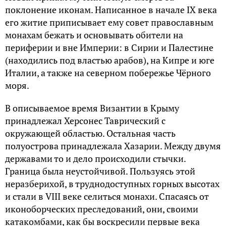
поклонение иконам. Написанное в начале IX века
его житие приписывает ему совет православным
монахам бежать и основывать обители на
периферии и вне Империи: в Сирии и Палестине
(находились под властью арабов), на Кипре и юге
Италии, а также на северном побережье Чёрного
моря.
В описываемое время Византии в Крыму
принадлежал Херсонес Таврический с
окружающей областью. Остальная часть
полуострова принадлежала Хазарии. Между двумя
державами то и дело происходили стычки.
Граница была неустойчивой. Пользуясь этой
неразберихой, в труднодоступных горных высотах
и стали в VIII веке селиться монахи. Спасаясь от
иконоборческих преследований, они, своими
катакомбами, как бы воскресили первые века