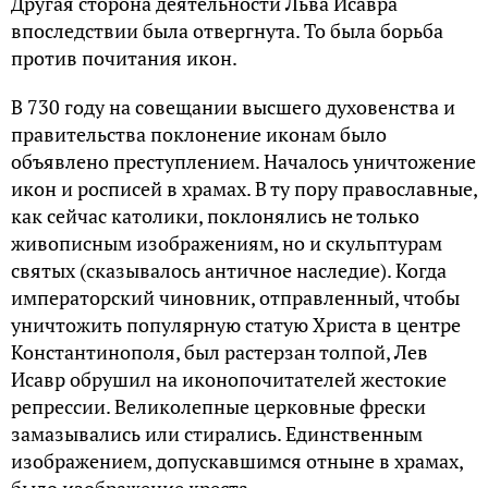
Другая сторона деятельности Льва Исавра
впоследствии была отвергнута. То была борьба
против почитания икон.
В 730 году на совещании высшего духовенства и
правительства поклонение иконам было
объявлено преступлением. Началось уничтожение
икон и росписей в храмах. В ту пору православные,
как сейчас католики, поклонялись не только
живописным изображениям, но и скульптурам
святых (сказывалось античное наследие). Когда
императорский чиновник, отправленный, чтобы
уничтожить популярную статую Христа в центре
Константинополя, был растерзан толпой, Лев
Исавр обрушил на иконопочитателей жестокие
репрессии. Великолепные церковные фрески
замазывались или стирались. Единственным
изображением, допускавшимся отныне в храмах,
было изображение креста.