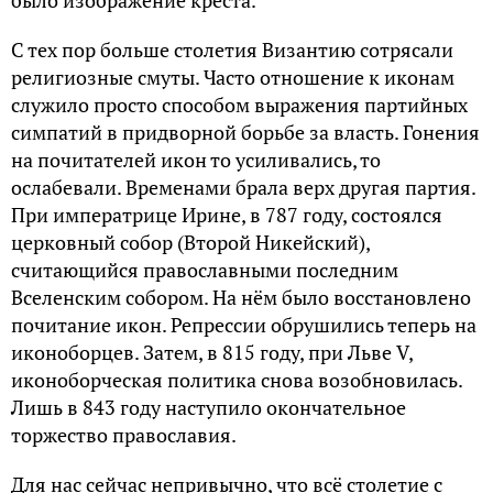
С тех пор больше столетия Византию сотрясали
религиозные смуты. Часто отношение к иконам
служило просто способом выражения партийных
симпатий в придворной борьбе за власть. Гонения
на почитателей икон то усиливались, то
ослабевали. Временами брала верх другая партия.
При императрице Ирине, в 787 году, состоялся
церковный собор (Второй Никейский),
считающийся православными последним
Вселенским собором. На нём было восстановлено
почитание икон. Репрессии обрушились теперь на
иконоборцев. Затем, в 815 году, при Льве V,
иконоборческая политика снова возобновилась.
Лишь в 843 году наступило окончательное
торжество православия.
Для нас сейчас непривычно, что всё столетие с