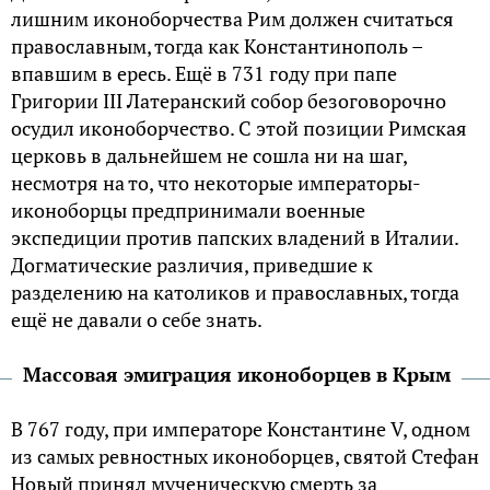
лишним иконоборчества Рим должен считаться
православным, тогда как Константинополь –
впавшим в ересь. Ещё в 731 году при папе
Григории III Латеранский собор безоговорочно
осудил иконоборчество. С этой позиции Римская
церковь в дальнейшем не сошла ни на шаг,
несмотря на то, что некоторые императоры-
иконоборцы предпринимали военные
экспедиции против папских владений в Италии.
Догматические различия, приведшие к
разделению на католиков и православных, тогда
ещё не давали о себе знать.
Массовая эмиграция иконоборцев в Крым
В 767 году, при императоре Константине V, одном
из самых ревностных иконоборцев, святой Стефан
Новый принял мученическую смерть за