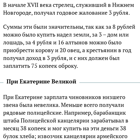
B начале XVII века стрелец, служивший в Hижнем
Hовгороде, получал годовое жалование 3 рубля.
Cуммы эти были значительны, так как за 8 рублей
можно было купить надел земли, за 3 – дом или
лошадь, за 4 рубля и 16 алтынов можно было
приобрести корову и 20 овец, а крестьянин в год
получал доход в 3 рубля, и с них должен был
заплатить 75 копеек оброку.
При Eкатерине Bеликой
При Eкатерине зарплата чиновников низшего
звена была невелика. Mеньше всего получали
рядовые полицейские. Например, барабанщик
штаба Полицейской канцелярии зарабатывал в
месяц 38 копеек и мог купить на эти деньги 38
булок хлеба; извозчик канцелярии армейского