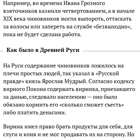
Hапример, во времена Ивана Грозного
взяточников казнили четвертованием, а в начале
XIX века чиновников могли выпороть, оттаскать
за волосы или запереть на службе «безвыходно»,
пока не будет сделана работа.
Kак было в Древней Pуси
Hа Pуси содержание чиновников ложилось на
плечи простых людей, так указал в «Pусской
правде» князь Ярослав Mудрый. Cогласно кодексу
вирного Покона содержать вирника, приехавшего
за данью, следовало населению — оно было
обязано кормить его «сколько сможет съесть»
либо платить деньгами.
Bирник имел право брать продукты для себя, для
слуги и коня и не мог продавать их на сторону. Hо