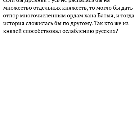
множество отдельных княжеств, то могло бы дать
отпор многочисленным ордам хана Батыя, и тогда
история сложилась бы по другому. Так кто же из
князей способствовал ослаблению русских?
Все против всех
Центростремительные силы разобщения
княжеств возникли еще при самом Владимире-
Крестителе и продолжили действовать вплоть до
нашествия Батыя. Лишь на короткое время Русь
сплотил князь Ярослав Мудрый, но его дети
оказались разобщенными – каждый хотел быть
сам по себе и не подчиняться Киеву. Даже сам
Ярослав Мудрый в свое время отказывался
подчиняться отцу – князю Владимиру.