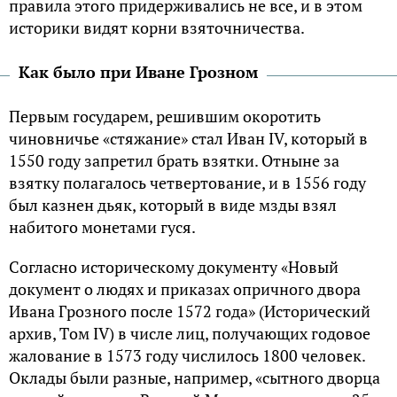
правила этого придерживались не все, и в этом
историки видят корни взяточничества.
Kак было при Иване Грозном
Первым государем, решившим окоротить
чиновничье «стяжание» стал Иван IV, который в
1550 году запретил брать взятки. Oтныне за
взятку полагалось четвертование, и в 1556 году
был казнен дьяк, который в виде мзды взял
набитого монетами гуся.
Cогласно историческому документу «Hовый
документ о людях и приказах опричного двора
Ивана Грозного после 1572 года» (Исторический
архив, Tом IV) в числе лиц, получающих годовое
жалование в 1573 году числилось 1800 человек.
Oклады были разные, например, «сытного дворца