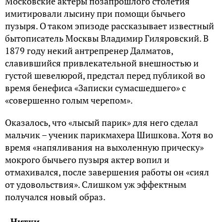
Московские актёры позапрошлого столетия
имитировали лысину при помощи бычьего
пузыря. О таком эпизоде рассказывает известный
бытописатель Москвы Владимир Гиляровский. В
1879 году некий антрепренер Далматов,
славившийся привлекательной внешностью и
густой шевелюрой, предстал перед публикой во
время бенефиса «Записки сумасшедшего» с
«совершенно голым черепом».
Оказалось, что «лысый парик» для него сделал
мальчик – ученик парикмахера Шишкова. Хотя во
время «напяливания на выхоленную прическу»
мокрого бычьего пузыря актер вопил и
отмахивался, после завершения работы он «сиял
от удовольствия». Слишком уж эффектным
получался новый образ.
Нитки