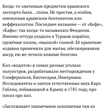
Когда-то значимым предметом крымского
экспорта была… глина. Не простая, а особая,
именуемая крымским бентонитом или
кеффекилитом. Последнее название — от «Кефе»,
«Кафа»: так когда-то называлась Феодосия.
Именно оттуда уходили в Турцию корабли,
гружёные килом, «мылкой» глиной. Её крымчане
издавна применяли для мытья, обезжиривания
шкур, ею же лечили кожные болезни.
Кил «водится» в самых разных уголках
полуостров, разрабатывали месторождения у
Симферополя, Бахчисарая, Инкермана.
Исследователь и знаток естественных наук Карл
Габлиц, побывавший в Крыму в 1785 году, про
писал про кил.
«Заслуживает примечание ископаемая там из