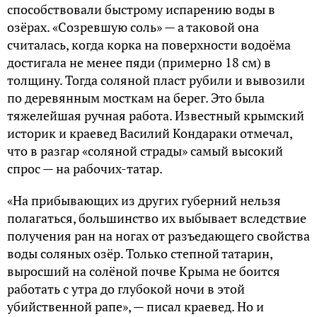
способствовали быстрому испарению воды в
озёрах. «Созревшую соль» — а таковой она
считалась, когда корка на поверхности водоёма
достигала не менее пяди (примерно 18 см) в
толщину. Тогда соляной пласт рубили и вывозили
по деревянным мосткам на берег. Это была
тяжелейшая ручная работа. Известный крымский
историк и краевед Василий Кондараки отмечал,
что в разгар «соляной страды» самый высокий
спрос — на рабочих-татар.
«На прибывающих из других губерний нельзя
полагаться, большинство их выбывает вследствие
получения ран на ногах от разъедающего свойства
воды соляных озёр. Только степной татарин,
выросший на солёной почве Крыма не боится
работать с утра до глубокой ночи в этой
убийственной рапе», — писал краевед. Но и