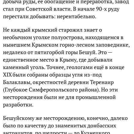
добыча руды, её обогащение и переработка, завод
стал при Советской власти. В начале 90-х руду
перестали добывать: нерентабельно.
Не каждый крымский старожил знает о
необычном уголке полуострова, находящемся в
нынешнем Крымском горно-лесном заповеднике,
недалеко от пятигорбой горы Бешуй. Это —
единственное место в Крыму, где добывали
каменный уголь. Точнее, геологами ещё в конце
XIX были собраны образцы угля из-под
Балаклавы, окрестностей деревни Теренаир
(Глубокое Симферопольского района). Но эти
месторождения были не для промышленной
разработки.
Бешуйскому же месторождению, конечно, далеко
было по качеству до знаменитых донбасских
антрацитов, по щедрости — до Кузнецкого