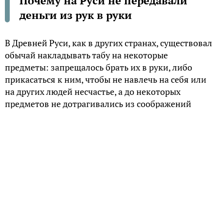
Почему на Руси не передавали
деньги из рук в руки
В Древней Руси, как в других странах, существовал
обычай накладывать табу на некоторые
предметы: запрещалось брать их в руки, либо
прикасаться к ним, чтобы не навлечь на себя или
на других людей несчастье, а до некоторых
предметов не дотрагивались из соображений
уважения или безопасности.
Это обычай частично сохранился и сейчас, часто
принимает облик суеверий и предрассудков,
которые человек даже не может объяснить.
Деньги