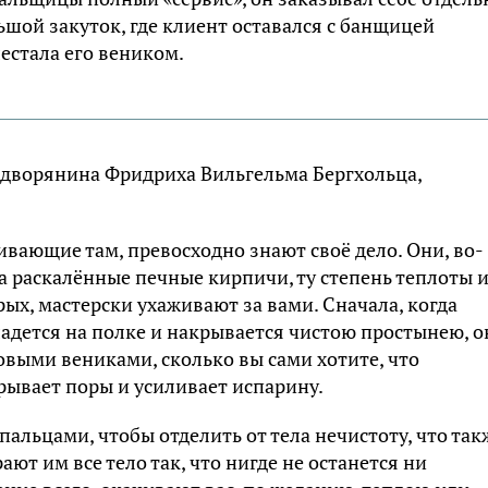
ьшой закуток, где клиент оставался с банщицей
естала его веником.
 дворянина Фридриха Вильгельма Бергхольца,
вающие там, превосходно знают своё дело. Они, во-
на раскалённые печные кирпичи, ту степень теплоты 
рых, мастерски ухаживают за вами. Сначала, когда
адется на полке и накрывается чистою простынею, о
овыми вениками, сколько вы сами хотите, что
рывает поры и усиливает испарину.
пальцами, чтобы отделить от тела нечистоту, что так
ют им все тело так, что нигде не останется ни