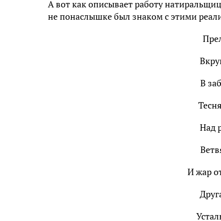
А вот как описывает работу натиральщиц
не понаслышке был знаком с этими реал
Прел
Вкру
В за
Тесн
Над 
Ветв
И жар о
Друг
Устал