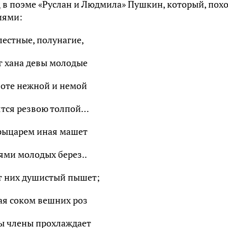
 в поэме «Руслан и Людмила» Пушкин, который, похо
иями:
естные, полунагие,
г хана девы молодые
боте нежной и немой
ятся резвою толпой…
рыцарем иная машет
ями молодых берез..
т них душистый пышет;
ая соком вешних роз
ы члены прохлаждает