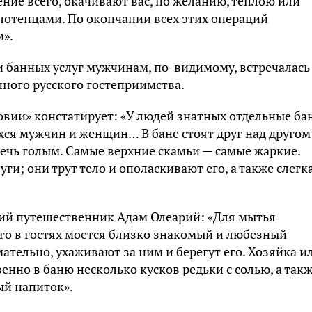
ние всего, окачивают вас, по желанию, теплою или
отенцами. По окончании всех этих операций
м».
банных услуг мужчинам, по-видимому, встречалась 
нного русского гостеприимства.
вии» констатирует: «У людей знатных отдельные ба
хся мужчин и женщин… В бане стоят друг над друго
лечь голым. Самые верхние скамьи — самые жаркие.
ги; они трут тело и ополаскивают его, а также слегк
кий путешественник Адам Олеарий: «Для мытья
го в гостях моется близко знакомый и любезный
мательно, ухаживают за ним и берегут его. Хозяйка и
нно в баню несколько кусков редьки с солью, а так
й напиток».