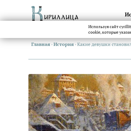
И
Используя сайт cyrill
cookie, которые указ
Главная
›
История
›
Какие девушки станови