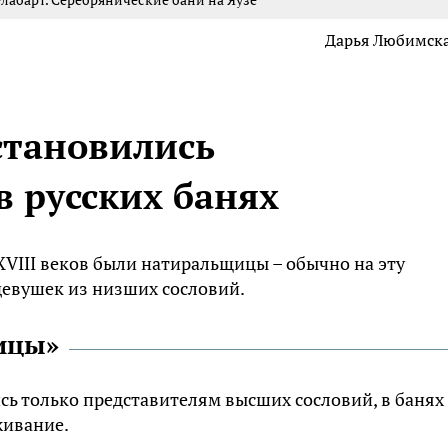
Дарья Любимск
становились
 русских банях
VIII веков были натиральщицы – обычно на эту
девушек из низших сословий.
ицы»
сь только представителям высших сословий, в банях
живание.