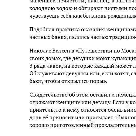
малейшей нечистоты; наконец, в заключе
холодною водою и обтирают чистыми пол
чувствуешь себя как бы вновь рожденны
Подобная практика оказания женщинами 
частных банях, являясь частью традицио
Николас Витсен в «Путешествии по Моско
своих домах, где девушки моют купающи
3 ряда лавок, на которые каждый может 
Обслуживают девушки или, если хотят, слу
бьют, чтобы открылись поры».
Свидетельство об этом оставил и немец
отряжают женщину или девицу. Если у ко
приятель, то к нему относятся очень вни
дочь её приносит или присылает обыкнове
хорошо приготовленный прохладительны