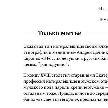
И в 
Тем
Только мытье
Оказывали ли натиральщицы своим клиен
этнографии и медицины» Андрей Дачник ув
Европы: «В России девушки в русских ба
весьма “равнодушно”».
К концу XVIII столетия стараниями Екате
профессия натиральщицы в мужском отде
мужского пола парили крепкие мужики —
остальным тоже. Правда, вплоть до сере
банях «высшей категории», предназначе