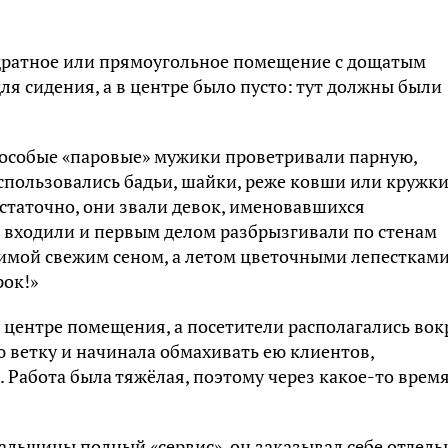
дратное или прямоугольное помещение с дощатым
ля сидения, а в центре было пусто: тут должны были
о особые «паровые» мужики проветривали парную,
использовались бадьи, шайки, реже ковши или кружки
достаточно, они звали девок, именовавшихся
 входили и первым делом разбрызгивали по стенам
зимой свежим сеном, а летом цветочными лепестками
рок!»
 центре помещения, а посетители располагались вок
ю ветку и начинала обмахивать ею клиентов,
 Работа была тяжёлая, поэтому через какое-то врем
ральщицы полный «сервис», он заказывал себе отдел