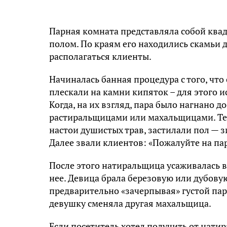
Парная комната представляла собой ква
полом. По краям его находились скамьи д
располагаться клиенты.
Начиналась банная процедура с того, чт
плескали на камни кипяток – для этого 
Когда, на их взгляд, пара было нагнано 
растиральщицами или махальщицами. Те
настои душистых трав, застилали пол — 
Далее звали клиентов: «Пожалуйте на па
После этого натиральщица усаживалась в
нее. Девица брала березовую или дубову
предварительно «зачерпывая» густой пар.
девушку сменяла другая махальщица.
Если посетитель хотел получить от нати