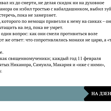
ал их до смерти, не делая скидок ни на духовное
канора он избил тростью с набалдашником, выбил зу
стеречь, пока не замерзнет.
 которого по немощи привезли к нему на санках – он
ытащить на лед, пока не умрет.
один вопрос: как они смели противиться воле
от же ответ: что сопротивлялись монахи не царю, а «
е.
как священномученики; каждый год 11 февраля
тых Никанора, Самуила, Макария и «иже с ними»,
.
НА ДЗЕ