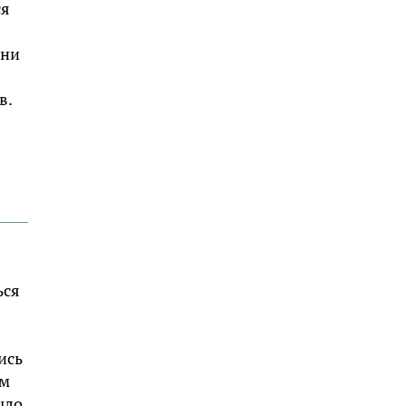
ся
они
в.
ься
ись
им
ыло