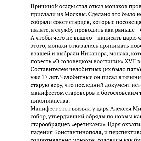
Причиной осады стал отказ монахов пров
прислали из Москвы. Сделано это было н
собрали совет старцев, которые посовещ
палате, а службу проводить как раньше –
А чтобы чего не вышло – написать царю 
этого, монахи отказались принимать нов
взашей и выбрали Никанора, монаха, ко
повесть «О соловецком восстании» XVII в
Составителем челобитных (их было пять)
уже 17 лет. Челобитные он писал в течени
старую веру, что последний документ и
манифестом староверов и богословским
никонианства.
Манифест этот вызвал у царя Алексея Ми
собор, утвердивший обряды по новым ка
старообрядцев «еретиками». Царя охвати
падения Константинополя, и перспектив
сопротивление монахов-соловлян как бун