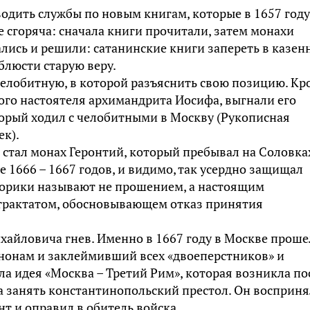
одить службы по новым книгам, которые в 1657 год
е сгоряча: сначала книги прочитали, затем монахи
ались и решили: сатанинские книги запереть в казен
 блюсти старую веру.
челобитную, в которой разъяснить свою позицию. Кр
ого настоятеля архимандрита Иосифа, выгнали его
торый ходил с челобитными в Москву (Рукописная
ек).
 стал монах Геронтий, который пребывал на Соловка
е 1666 – 1667 годов, и видимо, так усердно защищал
сторики называют не прошением, а настоящим
 трактатом, обосновывающем отказ принятия
хайловича гнев. Именно в 1667 году в Москве проше
нонам и заклеймивший всех «двоеперстников» и
ла идея «Москва – Третий Рим», которая возникла по
а занять константинопольский престол. Он восприня
т и оправил в обитель войска.