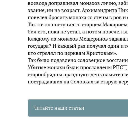
воевода допрашивал монахов лично, забив
звание, ни на возраст. Архимандрита Ни
повелел бросить монаха со стены в ров и 
Так же он поступил со старцем Макарием,
бил его, пока не устал, а потом повелел в
Каждому из монахов Мещеринов задавал 
государя? И каждый раз получал один и т
кто стрелял по церквям Христовым».
Так было подавлено соловецкое восстани
Убитые монахи были прославлены РПСЦ 
старообрядцы празднуют день памяти свя
пострадавших на Соловках за старую веру
Читайте наши статьи