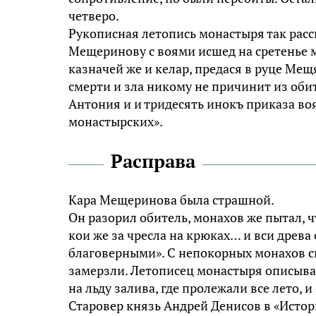
четверо.
Рукописная летопись монастыря так расс
Мещеринову с воями исшед на сретенье 
казначей же и келар, предася в руце Ме
смерти и зла никому не причинит из оби
Антония и и тридесять инокъ приказа воя
монастырских».
Расправа
Кара Мещеринова была страшной.
Он разорил обитель, монахов же пытал, ч
кои же за чресла на крюках… и вси древ
благоверными». С непокорных монахов сн
замерзли. Летописец монастыря описывае
на льду залива, где пролежали все лето, и
Старовер князь Андрей Денисов в «Истори