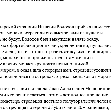
царский стряпчий Игнатий Волохов прибыл на место
мог: монахи встретили его выстрелами из пушек и
 не будут. Волохов был вынужден начать осаду.
остью с фортификационными укреплениями, пушками,
е дело, были готовы отразить атаку, имели обширн
и, монахи были привычны к тяготам жизни и
ачу взятия монастыря почти невыполнимой.
 миром, и осада шла с перерывами, стрельцы уходили
ва появлялись на островах, отрезая монахов от моря 
ду не возглавил воевода Иван Алексеевич Мещеринов
ли кто решит сдаться – того ждет полное прощение.
монастырь стрельцов достигло полутора тысяч челове
ето стрельцы потеряли 35 убитыми и 80 – ранеными,