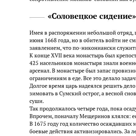
«Соловецкое сидение»
Имея в распоряжении небольшой отряд, 
июня 1668 года, но в обитель войти не с
заявлением, что по-никониански служить
К конце XVII века монастырь был креп
425 насельников монастыря знали военно
арсенал. В монастыре был запас провизи
ограничениям в еде. Все это делало зад
Долгое время царь надеялся решить дело
зимовать в Сумский острог, а весной сно
суши.
Так продолжалось четыре года, пока оса
Впрочем, поначалу Мещеринов клялся: ес
В 1675 году год количество осаждавших 
боевые действия активизировались. За л