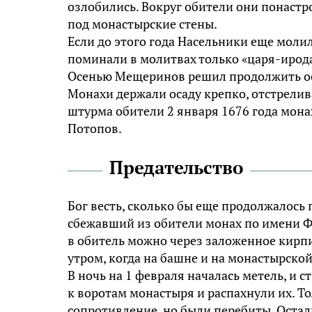
озлобились. Вокруг обители они понастр
под монастырские стены.
Если до этого года Насельники еще молил
поминали в молитвах только «царя-ирода
Осенью Мещеринов решил продолжить оса
Монахи держали осаду крепко, отстрелив
штурма обители 2 января 1676 года мона
Потопов.
Предательство
Бог весть, сколько бы еще продолжалось 
сбежавший из обители монах по имени Ф
в обитель можно через заложенное кирпи
утром, когда на башне и на монастырской
В ночь на 1 февраля началась метель, и 
к воротам монастыря и распахнули их. Т
сопротивление, но были перебиты. Остал