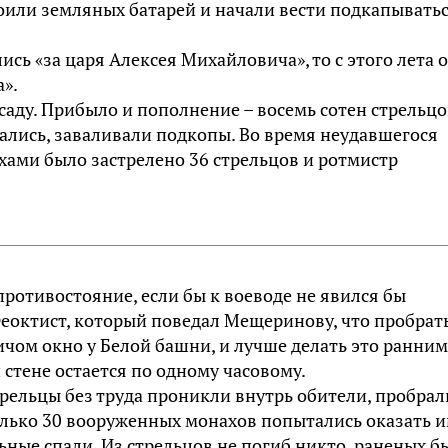
оили земляных батарей и начали вести подкапывать
ись «за царя Алексея Михайловича», то с этого лета 
».
ду. Прибыло и пополнение – восемь сотен стрельцо
ались, заваливали подкопы. Во время неудавшегося
хами было застрелено 36 стрельцов и ротмистр
противостояние, если бы к воеводе не явился бы
еоктист, который поведал Мещеринову, что пробрат
чом окно у Белой башни, и лучше делать это ранним
 стене остается по одному часовому.
стрельцы без труда проникли внутрь обители, пробрал
олько 30 вооруженных монахов попытались оказать 
ьные спали. Из стрельцов не погиб никто, раненых б