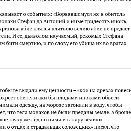
казывает о событиях: «Ворвавшемуся же в обитель
монахи Стефан да Антоний и иные тридесятъ инокъ,
щяринова абие клялся клятвою велию абие не предаст
тели. И се, дьяволом научаемый, рекомых Стефана
м бити смертию, и по слову его убиша их во вратах
тобы те выдали ему ценности – «кои на древах повеси
а окрест обители аки бы плодами иноками обвеси
имали одежду, на морозе загоняли в воду, чтобы
т, что тела монахов не были преданы земле, а брош
 «не таяху же лёд по ними и в жару велию».
и о отцах и страдальцах соловецких» писал, что