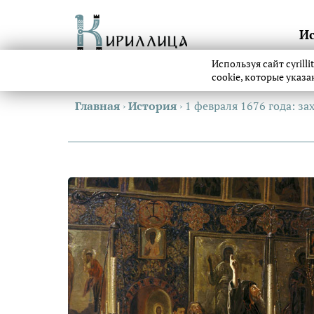
И
Используя сайт cyrill
cookie, которые указ
Главная
›
История
›
1 февраля 1676 года: з