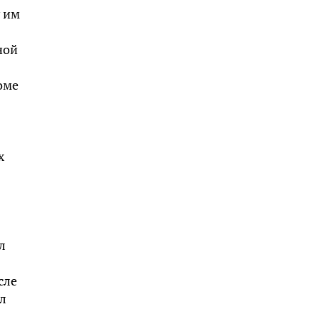
у им
ной
оме
х
л
сле
л