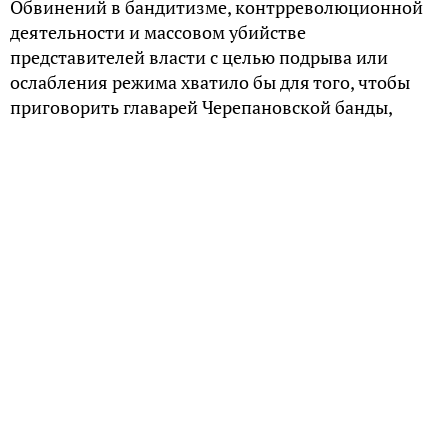
Обвинений в бандитизме, контрреволюционной
деятельности и массовом убийстве
представителей власти с целью подрыва или
ослабления режима хватило бы для того, чтобы
приговорить главарей Черепановской банды,
орудовавшей в годы Гражданской войны на
иркутской земле, к смертной казни. Почему же
Анна Черепанова, заправлявшая делами в банде
вместо мужа и наводившая ужас на всю округу,
избежала наказания?
Неуловимая Анна
Банда черепановцев просуществовала 6 лет, и за
это время большевики неоднократно
предпринимали попытки «найти и обезвредить»
тех, на чьем счету были отчаянные нападения на
уездные села и тысячи убийств красноармейцев и