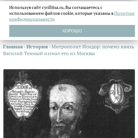
Используя сайт cyrillitsa.ru, Вы соглашаетесь с
использованием файлов
cookie, которые указаны в
Политике
конфиденциальности
ХОРОШО
Главная
›
История
›
Митрополит Исидор: почему князь
Василий Темный изгнал его из Москвы