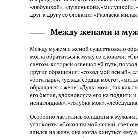
«любушкой», «душенькой», «милушкой», 
друг к другу со словами: «Разласка мила
Между женами и му
Между мужем и женой существовало обр
могла обратиться к мужу со словами: «С
светом, который освещал ей путь, позвол
другие обращения: «сокол мой ясный», «
«богатырь», «услада сердца моего», «мил
обращался к жене: «Душа моя», так как
его бытия, вдохновляла его на подвиги и
ненаглядная», «голубка моя», «лебедушка
Особенно ластились женщины к мужьям, ес
успокоить: «Сокол ты мой ясный, свет оче
злился на жену, она могла кинуться ему в 