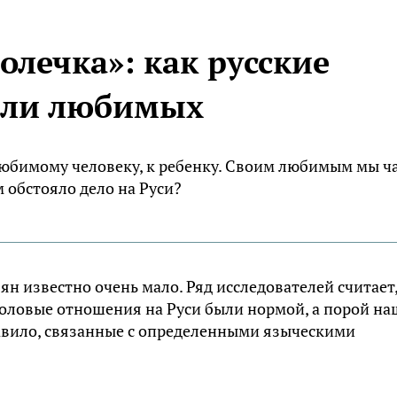
олечка»: как русские
али любимых
любимому человеку, к ребенку. Своим любимым мы ч
м обстояло дело на Руси?
н известно очень мало. Ряд исследователей считает
половые отношения на Руси были нормой, а порой н
равило, связанные с определенными языческими