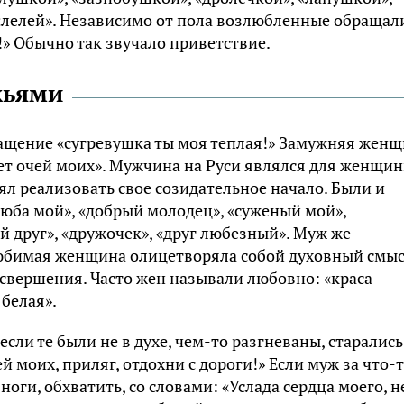
«лелей». Независимо от пола возлюбленные обращал
я!» Обычно так звучало приветствие.
жьями
ащение «сугревушка ты моя теплая!» Замужняя жен
вет очей моих». Мужчина на Руси являлся для женщи
ял реализовать свое созидательное начало. Были и
люба мой», «добрый молодец», «суженый мой»,
ый друг», «дружочек», «друг любезный». Муж же
 любимая женщина олицетворяла собой духовный смы
 свершения. Часто жен называли любовно: «краса
 белая».
ли те были не в духе, чем-то разгневаны, старались
й моих, приляг, отдохни с дороги!» Если муж за что-
ноги, обхватить, со словами: «Услада сердца моего, н