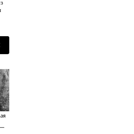
из
и
Н
ьзя
 —