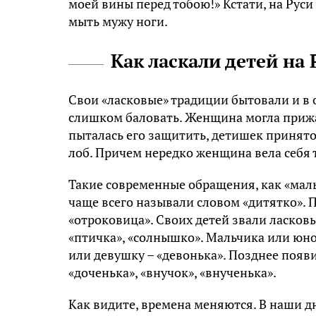
моей вины перед тобою!» Кстати, на Руси
мыть мужу ноги.
Как ласкали детей на 
Свои «ласковые» традиции бытовали и в 
слишком баловать. Женщина могла прижат
пыталась его защитить, детишек принято 
лоб. Причем нередко женщина вела себя т
Такие современные обращения, как «маль
чаще всего называли словом «дитятко». П
«отроковица». Своих детей звали ласков
«птичка», «солнышко». Мальчика или юнош
или девушку – «девонька». Позднее появи
«доченька», «внучок», «внученька».
Как видите, времена меняются. В наши д