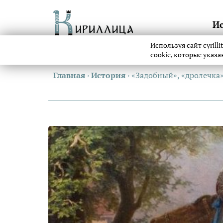
И
Используя сайт cyrill
cookie, которые указ
Главная
›
История
›
«Задобный», «дролечка