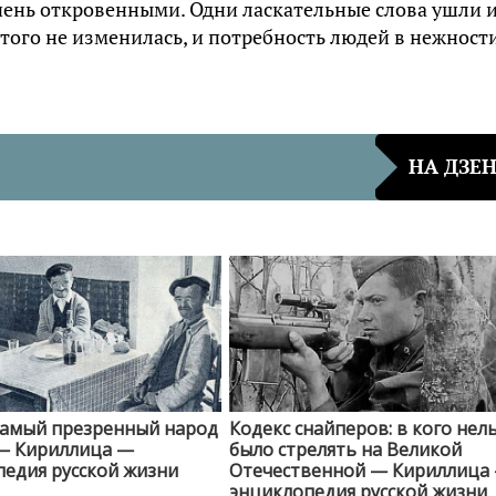
ень откровенными. Одни ласкательные слова ушли 
 этого не изменилась, и потребность людей в нежност
НА ДЗЕ
самый презренный народ
Кодекс снайперов: в кого нел
— Кириллица —
было стрелять на Великой
едия русской жизни
Отечественной — Кириллица
энциклопедия русской жизни