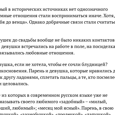
орый в исторических источниках нет однозначного
имные отношения стали восприниматься иначе. Хотя,
бя до венца». Однако добрачные связи стали считать
девушек до свадьбы вообще не было никаких контактов
 девушки встречались на работе в поле, на посиделка
авязывались любовные отношения.
ушка, если не хотела, чтобы ее сочли блудницей?
икосновения. Парень и девушка, которые нравились 
к другу ладонями, сплетать пальцы, а те, кто посмеле
и целовались.
 из которых в современном русском языке уже не
 называть своего любимого «задобный» – «милый,
ший, любимый»; «месяц мой ясный». Парень, в свою
лушкой», «зазнобушкой», «дролечкой», «лапушкой»,