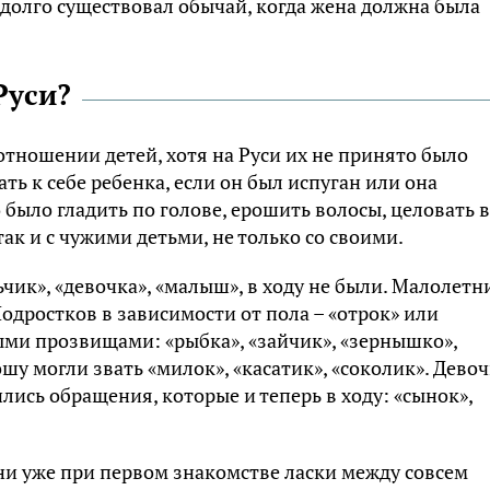
 долго существовал обычай, когда жена должна была
Руси?
отношении детей, хотя на Руси их не принято было
ь к себе ребенка, если он был испуган или она
было гладить по голове, ерошить волосы, целовать в
ак и с чужими детьми, не только со своими.
чик», «девочка», «малыш», в ходу не были. Малолетн
одростков в зависимости от пола – «отрок» или
ыми прозвищами: «рыбка», «зайчик», «зернышко»,
у могли звать «милок», «касатик», «соколик». Дево
лись обращения, которые и теперь в ходу: «сынок»,
ни уже при первом знакомстве ласки между совсем